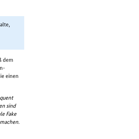
alte,
z
äß dem
en-
die einen
equent
en sind
ale Fake
u machen.