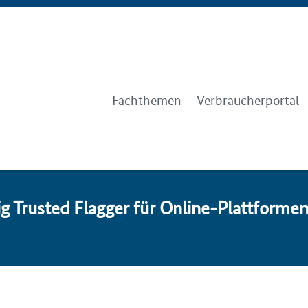
Fachthemen
Verbraucherportal
 Trus­ted Flag­ger für On­line-Platt­for­me