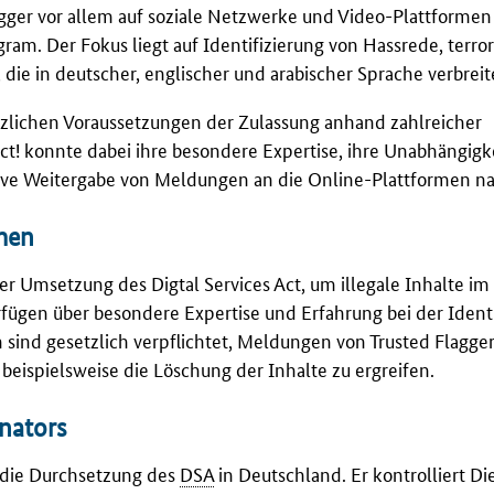
gger
vor allem auf soziale Netzwerke und Video-Plattformen
gram
. Der Fokus liegt auf Identifizierung von Hassrede, terror
die in deutscher, englischer und arabischer Sprache verbrei
zlichen Voraussetzungen der Zulassung anhand zahlreicher
ct! konnte dabei ihre besondere Expertise, ihre Unabhängigk
tive Weitergabe von Meldungen an die Online-Plattformen n
rmen
der Umsetzung des Digtal Services Act, um illegale Inhalte im
ügen über besondere Expertise und Erfahrung bei der Identi
sind gesetzlich verpflichtet, Meldungen von Trusted Flaggern
ispielsweise die Löschung der Inhalte zu ergreifen.
inators
r die Durchsetzung des
DSA
in Deutschland. Er kontrolliert Di