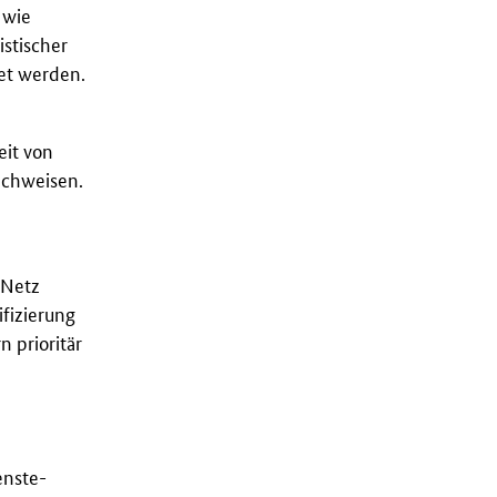
 wie
istischer
tet werden.
eit von
achweisen.
 Netz
fizierung
 prioritär
enste-