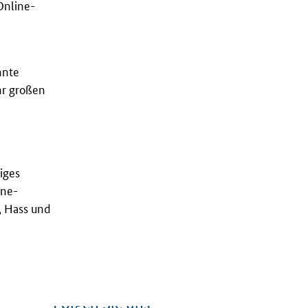
Online-
nnte
hr großen
iges
ine-
, Hass und
Folgen Sie uns