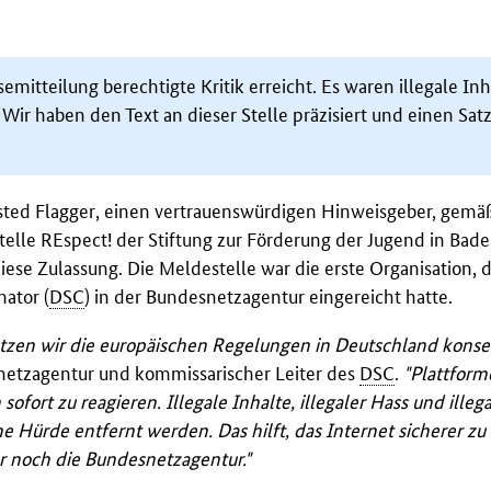
emitteilung berechtigte Kritik erreicht. Es waren illegale Inh
Wir haben den Text an dieser Stelle präzisiert und einen Sat
sted Flagger
, einen vertrauenswürdigen Hinweisgeber, gem
telle REspect! der Stiftung zur Förderung der Jugend in Bad
iese Zulassung. Die Meldestelle war die erste Organisation, 
nator
(
DSC
) in der Bundesnetzagentur eingereicht hatte.
setzen wir die europäischen Regelungen in Deutschland kons
snetzagentur und kommissarischer Leiter des
DSC
.
"Plattform
ofort zu reagieren. Illegale Inhalte, illegaler Hass und illeg
 Hürde entfernt werden. Das hilft, das Internet sicherer z
er noch die Bundesnetzagentur."