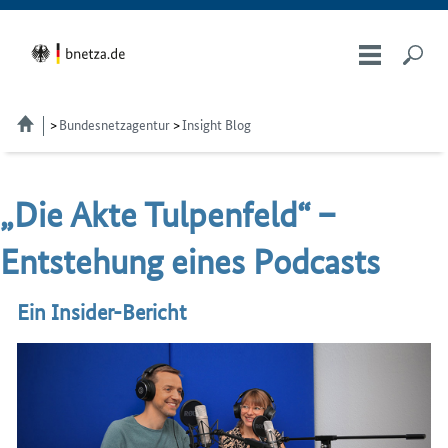
Bundesnetzagentur
Insight Blog
„Die Ak­te Tul­pen­feld“ –
Ent­ste­hung ei­nes Pod­casts
Ein Insider-Bericht