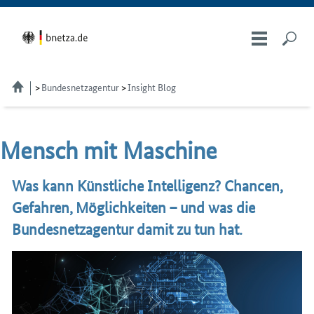
Bundesnetzagentur
Insight Blog
Mensch mit Ma­schi­ne
Was kann Künstliche Intelligenz? Chancen,
Gefahren, Möglichkeiten – und was die
Bundesnetzagentur damit zu tun hat.