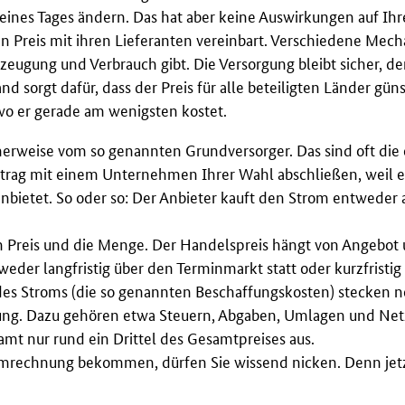
 eines Tages ändern. Das hat aber keine Auswirkungen auf Ih
en Preis mit ihren Lieferanten vereinbart. Verschiedene Mec
eugung und Verbrauch gibt. Die Versorgung bleibt sicher, der 
 sorgt dafür, dass der Preis für alle beteiligten Länder gün
wo er gerade am wenigsten kostet.
rweise vom so genannten Grundversorger. Das sind oft die 
rtrag mit einem Unternehmen Ihrer Wahl abschließen, weil e
nbietet. So oder so: Der Anbieter kauft den Strom entweder
 Preis und die Menge. Der Handelspreis hängt von Angebot 
weder langfristig über den Terminmarkt statt oder kurzfristi
des Stroms (die so genannten Beschaffungskosten) stecken 
ung. Dazu gehören etwa Steuern, Abgaben, Umlagen und Netz
t nur rund ein Drittel des Gesamtpreises aus.
mrechnung bekommen, dürfen Sie wissend nicken. Denn jetzt