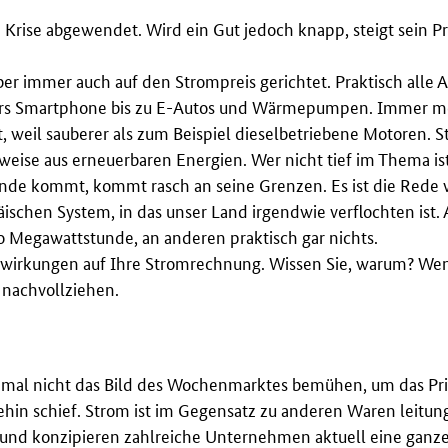
 Krise abgewendet. Wird ein Gut jedoch knapp, steigt sein Pr
ber immer auch auf den Strompreis gerichtet. Praktisch alle A
rs Smartphone bis zu E-Autos und Wärmepumpen. Immer meh
ut, weil sauberer als zum Beispiel dieselbetriebene Motoren. S
eise aus erneuerbaren Energien. Wer nicht tief im Thema is
ande kommt, kommt rasch an seine Grenzen. Es ist die Rede 
schen System, in das unser Land irgendwie verflochten ist
o Megawattstunde, an anderen praktisch gar nichts.
swirkungen auf Ihre Stromrechnung. Wissen Sie, warum? Wen
 nachvollziehen.
mal nicht das Bild des Wochenmarktes bemühen, um das Pr
ehin schief. Strom ist im Gegensatz zu anderen Waren leit
 und konzipieren zahlreiche Unternehmen aktuell eine ganz