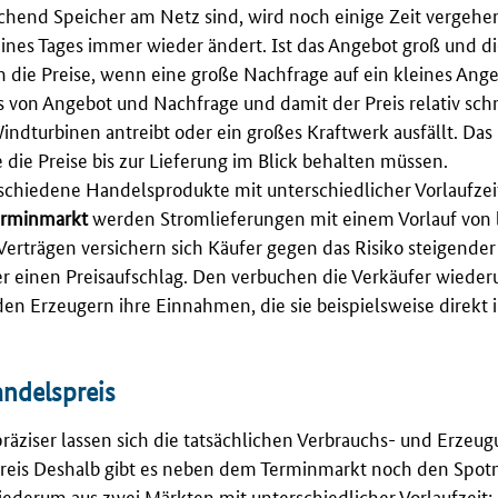
ichend Speicher am Netz sind, wird noch einige Zeit vergehen
eines Tages immer wieder ändert. Ist das Angebot groß und die
n die Preise, wenn eine große Nachfrage auf ein kleines Angeb
s von Angebot und Nachfrage und damit der Preis relativ sc
indturbinen antreibt oder ein großes Kraftwerk ausfällt. Das 
 die Preise bis zur Lieferung im Blick behalten müssen.
schiedene Handelsprodukte mit unterschiedlicher Vorlaufzeit
erminmarkt
werden Stromlieferungen mit einem Vorlauf von 
Verträgen versichern sich Käufer gegen das Risiko steigender 
er einen Preisaufschlag. Den verbuchen die Verkäufer wieder
n den Erzeugern ihre Einnahmen, die sie beispielsweise direkt
andelspreis
 präziser lassen sich die tatsächlichen Verbrauchs- und Erz
Preis Deshalb gibt es neben dem Terminmarkt noch den Spot
iederum aus zwei Märkten mit unterschiedlicher Vorlaufzeit: