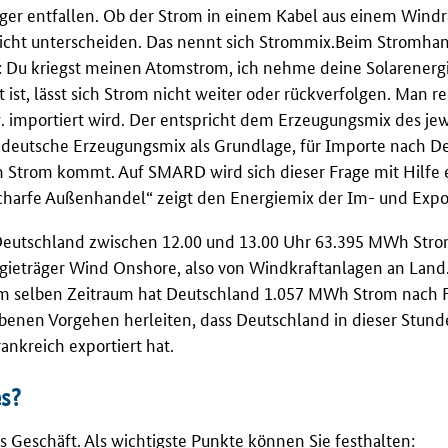
ger entfallen. Ob der Strom in einem Kabel aus einem Wind
nicht unterscheiden. Das nennt sich Strommix.Beim Stromha
: Du kriegst meinen Atomstrom, ich nehme deine Solarenergi
 ist, lässt sich Strom nicht weiter oder rückverfolgen. Man 
. importiert wird. Der entspricht dem Erzeugungsmix des je
r deutsche Erzeugungsmix als Grundlage, für Importe nach D
 Strom kommt. Auf SMARD wird sich dieser Frage mit Hilfe 
scharfe Außenhandel
“ zeigt den Energiemix der Im- und Expo
t Deutschland zwischen 12.00 und 13.00 Uhr 63.395 MWh Stro
ieträger Wind Onshore, also von Windkraftanlagen an Land.
m selben Zeitraum hat Deutschland 1.057 MWh Strom nach Fr
ebenen Vorgehen herleiten, dass Deutschland in dieser Stu
nkreich exportiert hat.
es?
s Geschäft. Als wichtigste Punkte können Sie festhalten: