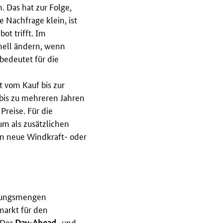
. Das hat zur Folge,
 Nachfrage klein, ist
ot trifft. Im
hnell ändern, wenn
bedeutet für die
 vom Kauf bis zur
bis zu mehreren Jahren
Preise. Für die
um als zusätzlichen
 in neue Windkraft- oder
eugungsmengen
markt für den
 Der
Day-Ahead
- und