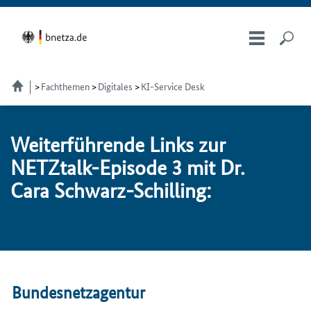
Fachthemen
Digitales
KI-Service Desk
Wei­ter­füh­ren­de Links zur
NETZ­talk-Epi­so­de 3 mit Dr.
Ca­ra Schwarz-Schil­ling:
Bundesnetzagentur