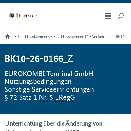
Beschlusskammern
Beschlusskammer 10
Verfahren der BK10
BK10-26-0166_Z
EUROKOMBI Terminal
GmbH
Nutzungsbedingungen
Sonstige Serviceeinrichtungen
§ 72 Satz 1
Nr.
5
ERegG
Unterrichtung über die Änderung von