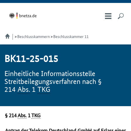
Beschlusskammern
Beschlusskammer 11
BK11-25-015
Einheitliche Informationsstelle
Streitbeilegungsverfahren nach §
214
Abs.
1
TKG
§ 214
Abs.
1
TKG
Antrag der Telekom Deutschland
GmbH
auf Erlass einer