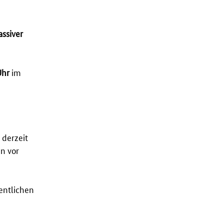
assiver
Uhr
im
 derzeit
n vor
fentlichen