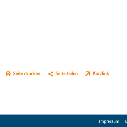
Seite drucken
Seite teilen
Kurzlink
ServiceMenu
Impressum
B