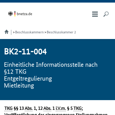
Beschlusskammern
Beschlusskammer 2
BK2-11-004
Einheitliche Informationsstelle nach
§12
TKG
Entgeltregulierung
Mietleitung
TKG
§§ 13
Abs.
1, 12
Abs.
1
i.V.m.
§ 5
TKG
;
Veröffentlichung der eingegangenen Stellungnahmen