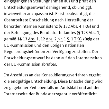
eingegangenen Stellungnahmen aus und prüft den
Entscheidungsentwurf dahingehend, ob und
ggf.
inwieweit er anzupassen ist. Es ist beabsichtigt, die
überarbeitete Entscheidung nach Herstellung der
behördeninternen Konsistenz (§ 132
Abs.
4
TKG
) und
der Beteiligung des Bundeskartellamtes (§ 123
Abs.
1)
gemäß §§ 13
Abs.
1, 12
Abs.
2
Nr.
1
S.
1
TKG
zügig der
EU
-Kommission und den übrigen nationalen
Regulierungsbehörden zur Verfügung zu stellen. Der
Entscheidungsentwurf ist dann auf den Internetseiten
der
EU
-Kommission abrufbar.
Im Anschluss an das Konsolidierungsverfahren ergeht
die endgültige Entscheidung. Diese Entscheidung wird
zu gegebener Zeit ebenfalls im Amtsblatt und auf der
Internetseite der Bundesnetzagentur veröffentlicht.