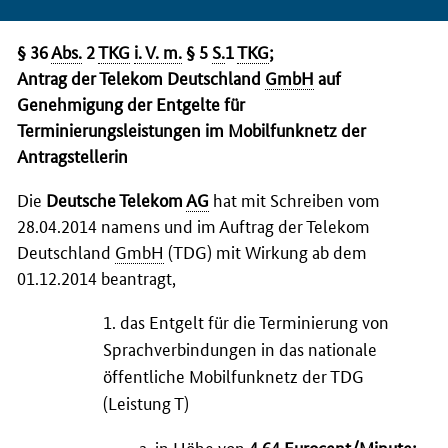
§ 36
Abs.
2
TKG
i. V. m.
§ 5
S.
1
TKG
;
Antrag der Telekom Deutschland
GmbH
auf
Genehmigung der Entgelte für
Terminierungsleistungen im Mobilfunknetz der
Antragstellerin
Die
Deutsche Telekom
AG
hat mit Schreiben vom
28.04.2014 namens und im Auftrag der Telekom
Deutschland
GmbH
(TDG) mit Wirkung ab dem
01.12.2014 beantragt,
1. das Entgelt für die Terminierung von
Sprachverbindungen in das nationale
öffentliche Mobilfunknetz der TDG
(Leistung T)
a. in Höhe von
4,64 Eurocent/Minute;