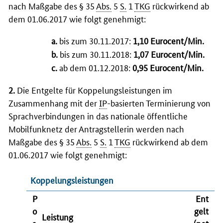
nach Maßgabe des § 35
Abs.
5
S.
1
TKG
rückwirkend ab
dem 01.06.2017 wie folgt genehmigt:
a.
bis zum 30.11.2017:
1,10 Eurocent/Min.
b.
bis zum 30.11.2018:
1,07 Eurocent/Min.
c.
ab dem 01.12.2018:
0,95 Eurocent/Min.
2.
Die Entgelte für Koppelungsleistungen im
Zusammenhang mit der
IP
-basierten Terminierung von
Sprachverbindungen in das nationale öffentliche
Mobilfunknetz der Antragstellerin werden nach
Maßgabe des § 35
Abs.
5
S.
1
TKG
rückwirkend ab dem
01.06.2017 wie folgt genehmigt:
Koppelungsleistungen
P
Ent
o
gelt
Leistung
s
(net