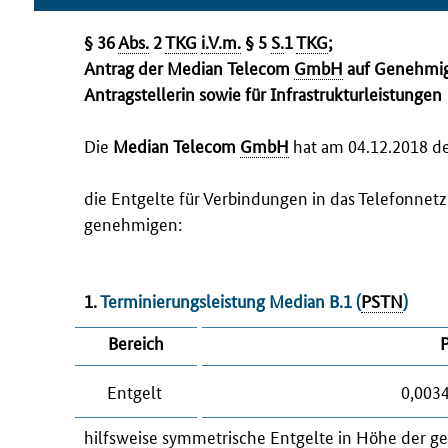
§ 36
Abs.
2
TKG
i.V.m.
§ 5
S.
1
TKG
;
Antrag der Median
Telecom
GmbH
auf Genehmigu
Antragstellerin sowie für Infrastrukturleistungen
Die
Median
Telecom
GmbH
hat am 04.12.2018 
die Entgelte für Verbindungen in das Telefonnet
genehmigen:
1.
Terminierungsleistung Median B.1 (
PSTN
)
Bereich
Entgelt
0,003
hilfsweise symmetrische Entgelte in Höhe der g