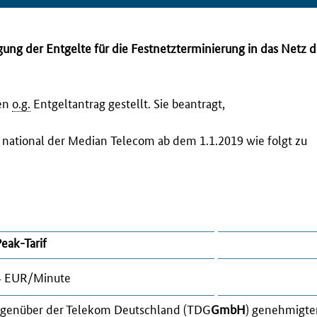
ng der Entgelte für die Festnetzterminierung in das Netz d
den
o.g.
Entgeltantrag gestellt. Sie beantragt,
z national der Median
Telecom
ab dem 1.1.2019 wie folgt zu
Peak
-Tarif
4 EUR/Minute
egenüber der Telekom Deutschland (
TDG
GmbH
) genehmigt