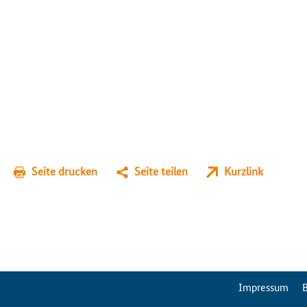
Seite drucken
Seite teilen
Kurzlink
ServiceMenu
Impressum
B