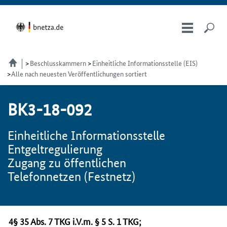
Beschlusskammern
Einheitliche Informationsstelle (EIS)
Alle nach neuesten Veröffentlichungen sortiert
BK3-18-092
Einheitliche Informationsstelle
Entgeltregulierung
Zugang zu öffentlichen
Telefonnetzen (Festnetz)
4§ 35
Abs.
7
TKG
i.V.m.
§ 5
S.
1
TKG
;