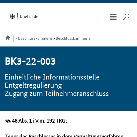
Beschlusskammern
Beschlusskammer 3
BK3-22-003
Einheitliche Informationsstelle
Entgeltregulierung
Zugang zum Teilnehmeranschluss
§§ 48
Abs.
1
i.V.m.
192
TKG
;
Tenor des Beschlusses in dem Verwaltungsverfahren