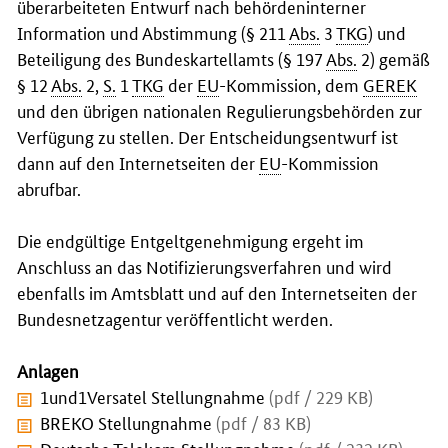
überarbeiteten Entwurf nach behördeninterner
Information und Abstimmung (§ 211
Abs.
3
TKG
) und
Beteiligung des Bundeskartell­amts (§ 197
Abs.
2) gemäß
§ 12
Abs.
2,
S.
1
TKG
der
EU
-Kommis­sion, dem
GEREK
und den übrigen nationalen Regulierungsbehörden zur
Verfügung zu stellen. Der Entscheidungsentwurf ist
dann auf den Internetseiten der
EU
-Kommission
abrufbar.
Die endgültige Entgeltgenehmigung ergeht im
Anschluss an das Notifizierungsverfahren und wird
ebenfalls im Amtsblatt und auf den Internetseiten der
Bundesnetzagentur veröffentlicht werden.
Anlagen
1und1Versatel Stellungnahme
(pdf / 229 KB)
BREKO Stellungnahme
(pdf / 83 KB)
Deutsche Telekom Stellungnahme
(pdf / 232 KB)