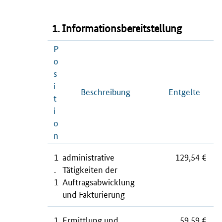
1. Informationsbereitstellung
P
o
s
i
Beschreibung
Entgelte
t
i
o
n
1
administrative
129,54 €
.
Tätigkeiten der
1
Auftragsabwicklung
und Fakturierung
1
Ermittlung und
59,59 €