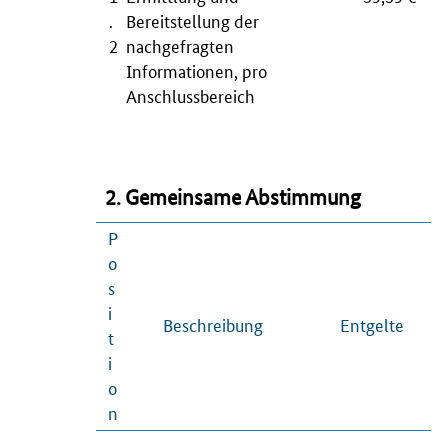
.
Bereitstellung der
2
nachgefragten
Informationen, pro
Anschlussbereich
2. Gemeinsame Abstimmung
P
o
s
i
Beschreibung
Entgelte
t
i
o
n