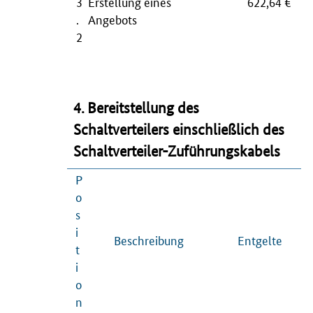
3
Erstellung eines
622,64 €
.
Angebots
2
4. Bereitstellung des
Schaltverteilers einschließlich des
Schaltverteiler-Zuführungskabels
P
o
s
i
Beschreibung
Entgelte
t
i
o
n