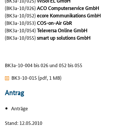
(BK3a-10/025)
WiSoTEL GmbH
(BK3a-10/026)
ACO
Computerservice
GmbH
(BK3a-10/052)
ecore
Kommunikations
GmbH
(BK3a-10/053)
COS-on-Air
GbR
(BK3a-10/054)
Televersa
Online
GmbH
(BK3a-10/055)
smart up solutions
GmbH
BK3a-10-004 bis 026 und 052 bis 055
BK3-10-015 (pdf, 1 MB)
Antrag
Anträge
Stand: 12.05.2010