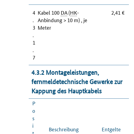
4
Kabel 100
DA
(
HK
-
2,41 €
.
Anbindung > 10 m) , je
3
Meter
.
1
.
7
4.3.2 Montageleistungen,
fernmeldetechnische Gewerke zur
Kappung des Hauptkabels
P
o
s
i
Beschreibung
Entgelte
t