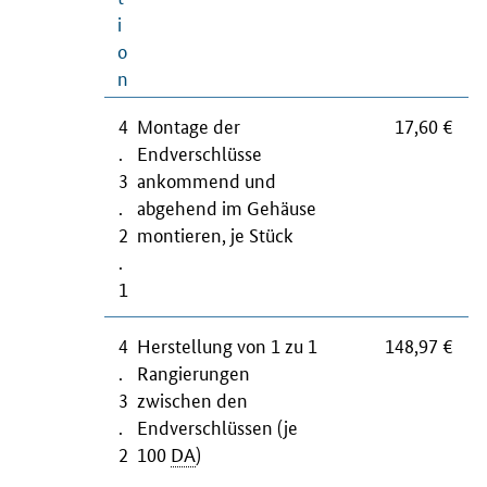
i
o
n
4
Montage der
17,60 €
.
Endverschlüsse
3
ankommend und
.
abgehend im Gehäuse
2
montieren, je Stück
.
1
4
Herstellung von 1 zu 1
148,97 €
.
Rangierungen
3
zwischen den
.
Endverschlüssen (je
2
100
DA
)
.