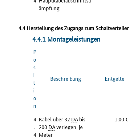
4
Hauptkabelabschnittsd
ämpfung
4.4 Herstellung des Zugangs zum Schaltverteiler
4.4.1 Montageleistungen
P
o
s
i
Beschreibung
Entgelte
t
i
o
n
4
Kabel über 32
DA
bis
1,00 €
.
200
DA
verlegen, je
4
Meter