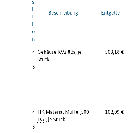
s
i
Beschreibung
Entgelte
t
i
o
n
4
Gehäuse
KVz
82a, je
503,18 €
.
Stück
3
.
1
.
1
4
HK
Material Muffe (500
102,09 €
.
DA
), je Stück
3