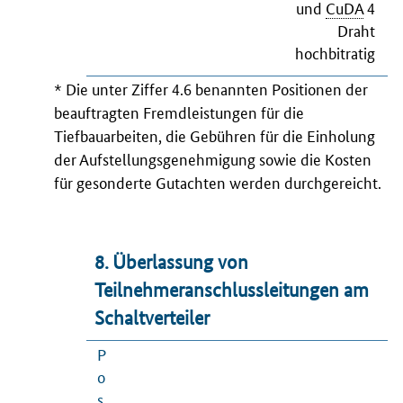
und
CuDA
4
Draht
hochbitratig
* Die unter Ziffer 4.6 benannten Positionen der
beauftragten Fremdleistungen für die
Tiefbauarbeiten, die Gebühren für die Einholung
der Aufstellungsgenehmigung sowie die Kosten
für gesonderte Gutachten werden durchgereicht.
8. Überlassung von
Teilnehmeranschlussleitungen am
Schaltverteiler
P
o
s