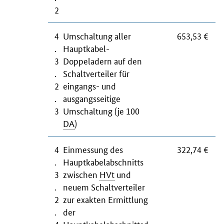
2
4
Umschaltung aller
653,53 €
.
Hauptkabel-
3
Doppeladern auf den
.
Schaltvertei­ler für
2
eingangs- und
.
ausgangsseitige
3
Umschaltung (je 100
DA
)
4
Einmessung des
322,74 €
.
Hauptkabelabschnitts
3
zwischen
HVt
und
.
neuem Schaltverteiler
2
zur exakten Ermittlung
.
der