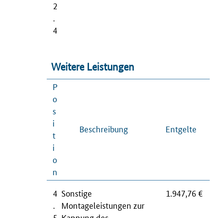
2
.
4
Weitere Leistungen
P
o
s
i
Beschreibung
Entgelte
t
i
o
n
4
Sonstige
1.947,76 €
.
Montageleistungen zur
5
Kappung des