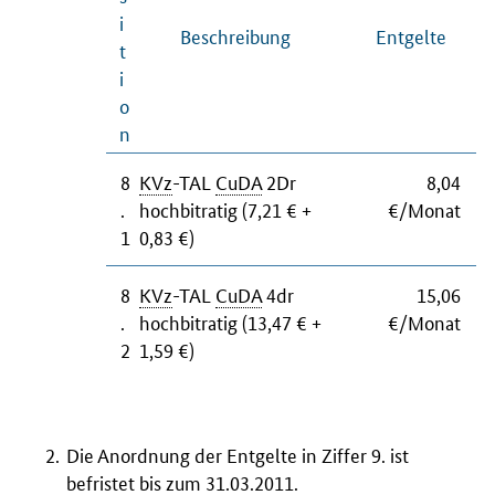
i
Beschreibung
Entgelte
t
i
o
n
8
KVz
-TAL
CuDA
2Dr
8,04
.
hochbitratig (7,21 € +
€/Monat
1
0,83 €)
8
KVz
-TAL
CuDA
4dr
15,06
.
hochbitratig (13,47 € +
€/Monat
2
1,59 €)
Die Anordnung der Entgelte in Ziffer 9. ist
befristet bis zum 31.03.2011.