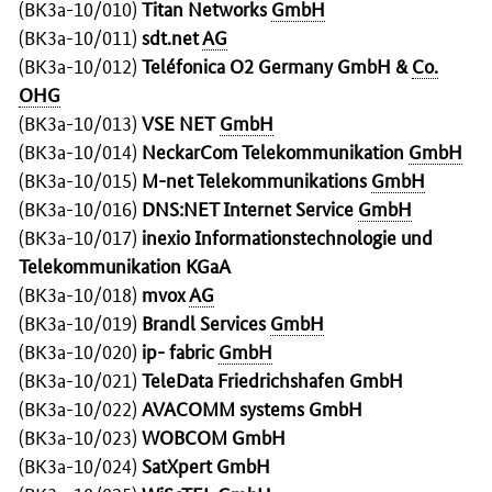
(BK3a-10/010)
Titan Networks
GmbH
(BK3a-10/011)
sdt.net
AG
(BK3a-10/012)
Teléfonica
O2
Germany
GmbH &
Co.
OHG
(BK3a-10/013)
VSE
NET
GmbH
(BK3a-10/014)
NeckarCom Telekommunikation
GmbH
(BK3a-10/015)
M-net Telekommunikations
GmbH
(BK3a-10/016)
DNS:NET Internet Service
GmbH
(BK3a-10/017)
inexio Informationstechnologie und
Telekommunikation KGaA
(BK3a-10/018)
mvox
AG
(BK3a-10/019)
Brandl
Services
GmbH
(BK3a-10/020)
ip- fabric
GmbH
(BK3a-10/021)
TeleData
Friedrichshafen GmbH
(BK3a-10/022)
AVACOMM
systems
GmbH
(BK3a-10/023)
WOBCOM GmbH
(BK3a-10/024)
SatXpert GmbH