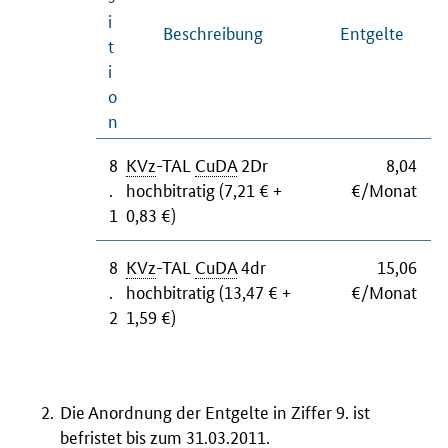
i
Beschreibung
Entgelte
t
i
o
n
8
KVz
-TAL
CuDA
2Dr
8,04
.
hochbitratig (7,21 € +
€/Monat
1
0,83 €)
8
KVz
-TAL
CuDA
4dr
15,06
.
hochbitratig (13,47 € +
€/Monat
2
1,59 €)
Die Anordnung der Entgelte in Ziffer 9. ist
befristet bis zum 31.03.2011.