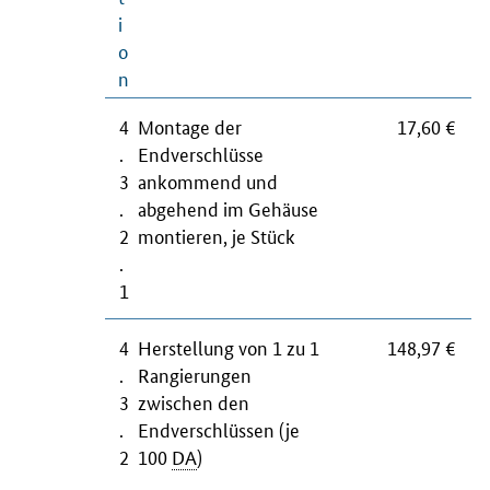
i
o
n
4
Montage der
17,60 €
.
Endverschlüsse
3
ankommend und
.
abgehend im Gehäuse
2
montieren, je Stück
.
1
4
Herstellung von 1 zu 1
148,97 €
.
Rangierungen
3
zwischen den
.
Endverschlüssen (je
2
100
DA
)
.