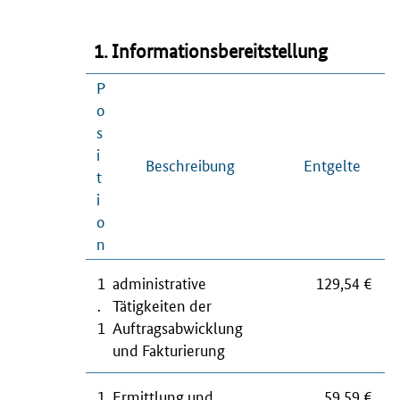
1. Informationsbereitstellung
P
o
s
i
Beschreibung
Entgelte
t
i
o
n
1
administrative
129,54 €
.
Tätigkeiten der
1
Auftragsabwicklung
und Fakturierung
1
Ermittlung und
59,59 €