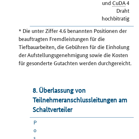
und
CuDA
4
Draht
hochbitratig
* Die unter Ziffer 4.6 benannten Positionen der
beauftragten Fremdleistungen für die
Tiefbauarbeiten, die Gebühren für die Einholung
der Aufstellungsgenehmigung sowie die Kosten
für gesonderte Gutachten werden durchgereicht.
8. Überlassung von
Teilnehmeranschlussleitungen am
Schaltverteiler
P
o
s