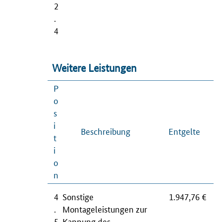
2
.
4
Weitere Leistungen
P
o
s
i
Beschreibung
Entgelte
t
i
o
n
4
Sonstige
1.947,76 €
.
Montageleistungen zur
5
Kappung des