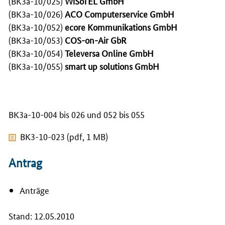
(BK3a-10/025)
WiSoTEL GmbH
(BK3a-10/026)
ACO
Computerservice
GmbH
(BK3a-10/052)
ecore
Kommunikations
GmbH
(BK3a-10/053)
COS-on-Air
GbR
(BK3a-10/054)
Televersa
Online
GmbH
(BK3a-10/055)
smart up solutions
GmbH
BK3a-10-004 bis 026 und 052 bis 055
BK3-10-023 (pdf, 1 MB)
Antrag
Anträge
Stand: 12.05.2010