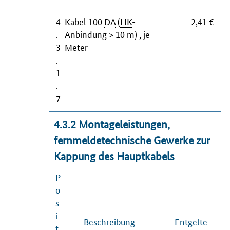
4
Kabel 100
DA
(
HK
-
2,41 €
.
Anbindung > 10 m) , je
3
Meter
.
1
.
7
4.3.2 Montageleistungen,
fernmeldetechnische Gewerke zur
Kappung des Hauptkabels
P
o
s
i
Beschreibung
Entgelte
t