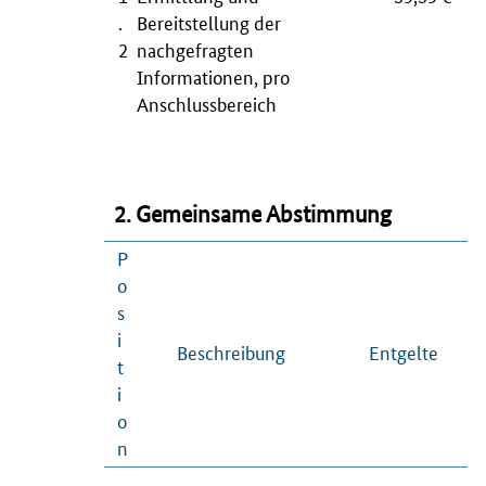
.
Bereitstellung der
2
nachgefragten
Informationen, pro
Anschlussbereich
2. Gemeinsame Abstimmung
P
o
s
i
Beschreibung
Entgelte
t
i
o
n