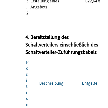
3
Erstellung eines
622,64 €
.
Angebots
2
4. Bereitstellung des
Schaltverteilers einschließlich des
Schaltverteiler-Zuführungskabels
P
o
s
i
Beschreibung
Entgelte
t
i
o
n