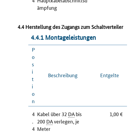
4
Hauptkabelabschnittsd
ämpfung
4.4 Herstellung des Zugangs zum Schaltverteiler
4.4.1 Montageleistungen
P
o
s
i
Beschreibung
Entgelte
t
i
o
n
4
Kabel über 32
DA
bis
1,00 €
.
200
DA
verlegen, je
4
Meter