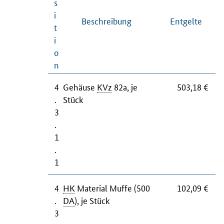
s
i
Beschreibung
Entgelte
t
i
o
n
4
Gehäuse
KVz
82a, je
503,18 €
.
Stück
3
.
1
.
1
4
HK
Material Muffe (500
102,09 €
.
DA
), je Stück
3