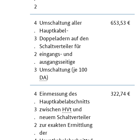
2
4
Umschaltung aller
653,53 €
.
Hauptkabel-
3
Doppeladern auf den
.
Schaltvertei­ler für
2
eingangs- und
.
ausgangsseitige
3
Umschaltung (je 100
DA
)
4
Einmessung des
322,74 €
.
Hauptkabelabschnitts
3
zwischen
HVt
und
.
neuem Schaltverteiler
2
zur exakten Ermittlung
.
der