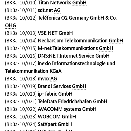
(BK3a-10/010)
Titan Networks
GmbH
(BK3a-10/011)
sdt.net
AG
(BK3a-10/012)
Teléfonica
O2
Germany
GmbH &
Co.
OHG
(BK3a-10/013)
VSE
NET
GmbH
(BK3a-10/014)
NeckarCom Telekommunikation
GmbH
(BK3a-10/015)
M-net Telekommunikations
GmbH
(BK3a-10/016)
DNS:NET Internet Service
GmbH
(BK3a-10/017)
inexio Informationstechnologie und
Telekommunikation KGaA
(BK3a-10/018)
mvox
AG
(BK3a-10/019)
Brandl
Services
GmbH
(BK3a-10/020)
ip- fabric
GmbH
(BK3a-10/021)
TeleData
Friedrichshafen GmbH
(BK3a-10/022)
AVACOMM
systems
GmbH
(BK3a-10/023)
WOBCOM GmbH
(BK3a-10/024)
SatXpert GmbH