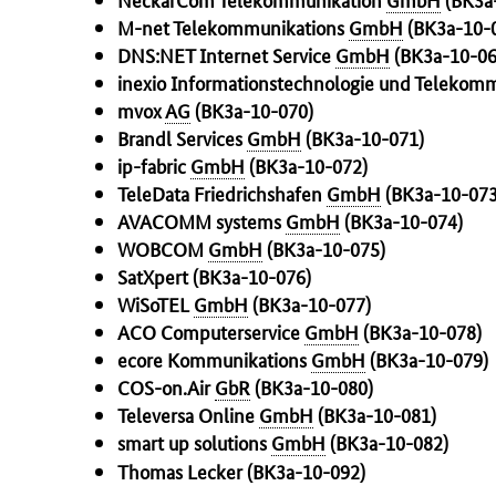
M-net Telekommunikations
GmbH
(BK3a-10-
DNS:NET Internet Service
GmbH
(BK3a-10-06
inexio Informationstechnologie und Telekom
mvox
AG
(BK3a-10-070)
Brandl
Services
GmbH
(BK3a-10-071)
ip-fabric
GmbH
(BK3a-10-072)
TeleData
Friedrichshafen
GmbH
(BK3a-10-073
AVACOMM
systems
GmbH
(BK3a-10-074)
WOBCOM
GmbH
(BK3a-10-075)
SatXpert (BK3a-10-076)
WiSoTEL
GmbH
(BK3a-10-077)
ACO
Computerservice
GmbH
(BK3a-10-078)
ecore Kommunikations
GmbH
(BK3a-10-079)
COS-
on.Air
GbR
(BK3a-10-080)
Televersa Online
GmbH
(BK3a-10-081)
smart up solutions
GmbH
(BK3a-10-082)
Thomas Lecker (BK3a-10-092)