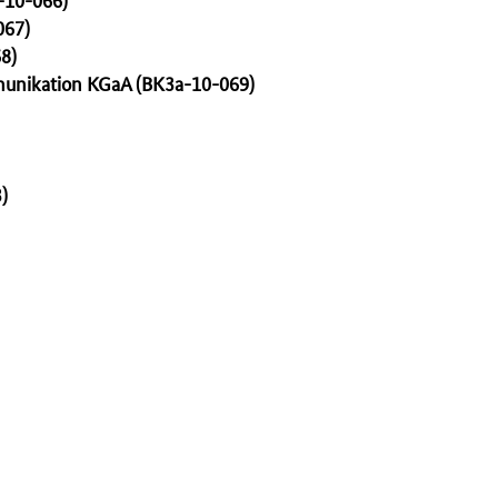
067)
8)
munikation KGaA (BK3a-10-069)
)