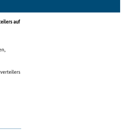
eilers auf
en,
verteilers