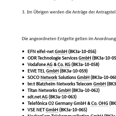
Im Übrigen werden die Anträge der Antragstel
Die angeordneten Entgelte gelten im Anordnungs
EFN eifel-net
GmbH
(BK3a-10-056)
ODR Technologie
Services
GmbH
(BK3a-10-05
Vodafone
AG
&
Co.
KG
(BK3a-10-058)
EWE TEL
GmbH
(BK3a-10-059)
SOCO
Network
Solutions
GmbH
(BK3a-10-06
bn:t Blatzheim
Networks Telecom
GmbH
(BK3
Titan Networks
GmbH
(BK3a-10-062)
sdt.net
AG
(BK3a-10-063)
Telefónica
O2 Germany GmbH &
Co.
OHG
(BK
VSE NET
GmbH
(BK3a-10-065)
NeckarCom Telekommunikation
GmbH
(BK3a