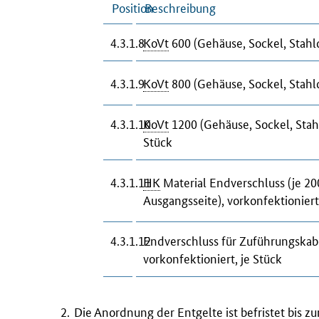
Position
Beschreibung
4.3.1.8
KoVt
600 (Gehäuse, Sockel, Stahldr
4.3.1.9
KoVt
800 (Gehäuse, Sockel, Stahldr
4.3.1.10
KoVt
1200 (Gehäuse, Sockel, Stahld
Stück
4.3.1.11
HK
Material Endverschluss (je 2
Ausgangsseite), vorkonfektioniert 
4.3.1.12
Endverschluss für Zuführungska
vorkonfektioniert, je Stück
Die Anordnung der Entgelte ist befristet bis z