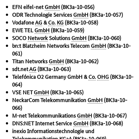
EFN eifel-net
GmbH
(BK3a-10-056)
ODR Technologie
Services
GmbH
(BK3a-10-057)
Vodafone
AG
&
Co.
KG
(BK3a-10-058)
EWE TEL
GmbH
(BK3a-10-059)
SOCO
Network
Solutions
GmbH
(BK3a-10-060)
bn:t Blatzheim
Networks Telecom
GmbH
(BK3a-10-
061)
Titan Networks
GmbH
(BK3a-10-062)
sdt.net
AG
(BK3a-10-063)
Telefónica
O2 Germany GmbH &
Co.
OHG
(BK3a-10-
064)
VSE NET
GmbH
(BK3a-10-065)
NeckarCom Telekommunikation
GmbH
(BK3a-10-
066)
M-net Telekommunikations
GmbH
(BK3a-10-067)
DNS:NET Internet Service
GmbH
(BK3a-10-068)
inexio Informationstechnologie und
Telekommunikation KGaA (BK3a-10-069)