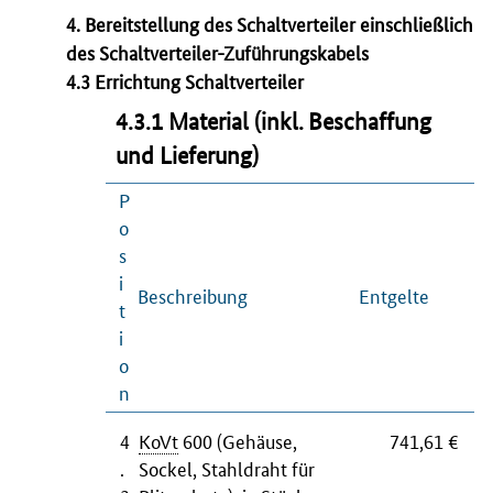
4. Bereitstellung des Schaltverteiler einschließlich
des Schaltverteiler-Zuführungskabels
4.3 Errichtung Schaltverteiler
4.3.1 Material (inkl. Beschaffung
und Lieferung)
P
o
s
i
Beschreibung
Entgelte
t
i
o
n
4
KoVt
600 (Gehäuse,
741,61 €
.
Sockel, Stahldraht für