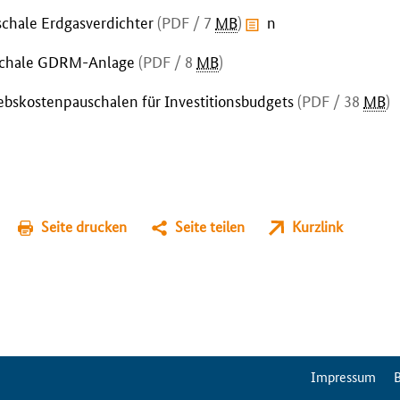
schale Erdgasverdichter
(PDF / 7
MB
)
n
uschale GDRM-Anlage
(PDF / 8
MB
)
ebskostenpauschalen für Investitionsbudgets
(PDF / 38
MB
)
Seite drucken
Seite teilen
Kurzlink
ServiceMenu
Impressum
B