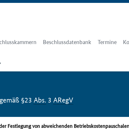
chlusskammern
Beschlussdatenbank
Termine
Ko
s gemäß §23
Abs.
3
ARegV
h der Festlegung von abweichenden Betriebskostenpauschalen