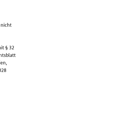
 nicht
it § 32
tsblatt
fen,
028
n