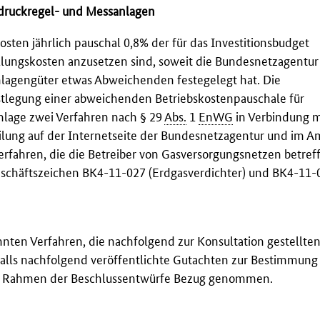
sdruckregel- und Messanlagen
kosten jährlich pauschal 0,8% der für das Investitionsbudget
ungskosten anzusetzen sind, soweit die Bundesnetzagentur
lagengüter etwas Abweichenden festegelegt hat. Die
stlegung einer abweichenden Betriebskostenpauschale für
nlage zwei Verfahren nach § 29
Abs.
1
EnWG
in Verbindung m
ung auf der Internetseite der Bundesnetzagentur und im Am
erfahren, die die Betreiber von Gasversorgungsnetzen betref
schäftszeichen BK4-11-027 (Erdgasverdichter) und BK4-11-
nten Verfahren, die nachfolgend zur Konsultation gestellte
falls nachfolgend veröffentlichte Gutachten zur Bestimmung
im Rahmen der Beschlussentwürfe Bezug genommen.