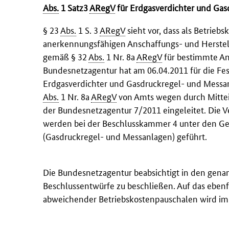
Abs.
1 Satz3
ARegV
für Erdgasverdichter und Ga
§ 23
Abs.
1 S. 3
ARegV
sieht vor, dass als Betriebs
anerkennungsfähigen Anschaffungs- und Herstell
gemäß § 32
Abs.
1 Nr. 8a
ARegV
für bestimmte An
Bundesnetzagentur hat am 06.04.2011 für die Fe
Erdgasverdichter und Gasdruckregel- und Messa
Abs.
1 Nr. 8a
ARegV
von Amts wegen durch Mitteil
der Bundesnetzagentur 7/2011 eingeleitet. Die V
werden bei der Beschlusskammer 4 unter den Ge
(Gasdruckregel- und Messanlagen) geführt.
Die Bundesnetzagentur beabsichtigt in den genan
Beschlussentwürfe zu beschließen. Auf das eben
abweichender Betriebskostenpauschalen wird 