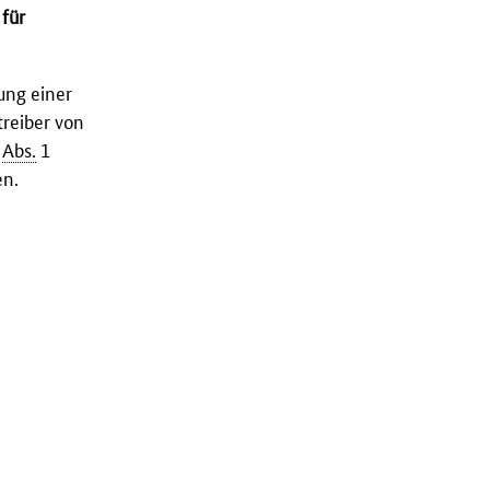
für
ung einer
reiber von
4
Abs.
1
en.