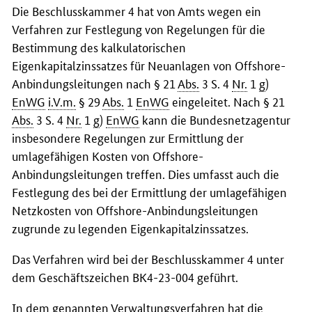
Die Beschlusskammer 4 hat von Amts wegen ein
Verfahren zur Festlegung von Regelungen für die
Bestimmung des kalkulatorischen
Eigenkapitalzinssatzes für Neuanlagen von
Offshore
-
Anbindungsleitungen nach § 21
Abs.
3 S. 4
Nr.
1
g
)
EnWG
i.V.m.
§ 29
Abs.
1
EnWG
eingeleitet. Nach § 21
Abs.
3 S. 4
Nr.
1
g
)
EnWG
kann die Bundesnetzagentur
insbesondere Regelungen zur Ermittlung der
umlagefähigen Kosten von Offshore-
Anbindungsleitungen treffen. Dies umfasst auch die
Festlegung des bei der Ermittlung der umlagefähigen
Netzkosten von Offshore-Anbindungsleitungen
zugrunde zu legenden Eigenkapitalzinssatzes.
Das Verfahren wird bei der Beschlusskammer 4 unter
dem Geschäftszeichen BK4-23-004 geführt.
In dem genannten Verwaltungsverfahren hat die