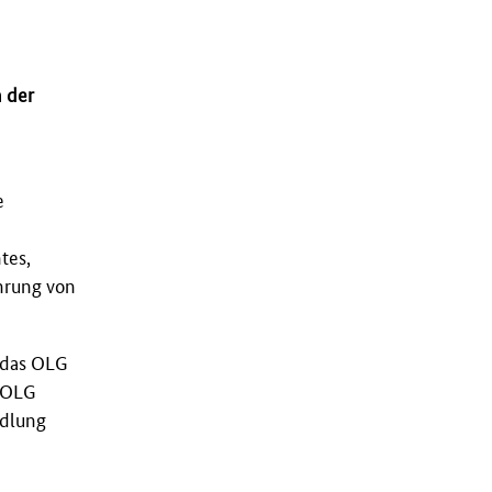
 der
e
tes,
ührung von
 das OLG
s OLG
ndlung