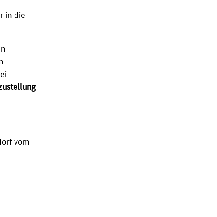
 in die
en
im
ei
zustellung
dorf vom