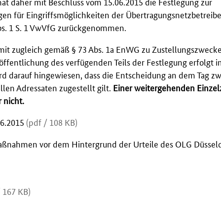
t daher mit Beschluss vom 15.06.2015 die Festlegung zur
n für Eingriffsmöglichkeiten der Übertragungsnetzbetreiber
bs. 1 S. 1 VwVfG zurückgenommen.
damit zugleich gemäß § 73 Abs. 1a EnWG zu Zustellungszweck
öffentlichung des verfügenden Teils der Festlegung erfolgt 
rd darauf hingewiesen, dass die Entscheidung an dem Tag zw
len Adressaten zugestellt gilt.
Einer weitergehenden Einzel
 nicht.
06.2015
(pdf / 108 KB)
aßnahmen vor dem Hintergrund der Urteile des OLG Düssel
/ 167 KB)