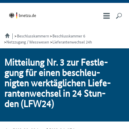
Beschlusskammern
Beschlusskammer 6
Netzzugang / Messwesen
Lieferantenwechsel 24h
Mit­tei­lung Nr. 3 zur Fest­le­
gung für ei­nen be­schleu­
nig­ten werk­täg­li­chen Lie­fe­
ran­ten­wech­sel in 24 Stun­
den (LFW24)