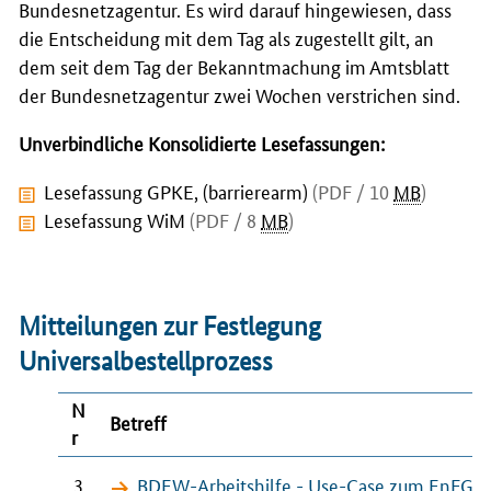
Bundesnetzagentur. Es wird darauf hingewiesen, dass
die Entscheidung mit dem Tag als zugestellt gilt, an
dem seit dem Tag der Bekanntmachung im Amtsblatt
der Bundesnetzagentur zwei Wochen verstrichen sind.
Unverbindliche Konsolidierte Lesefassungen:
Lesefassung GPKE, (barrierearm)
(PDF / 10
MB
)
Lesefassung WiM
(PDF / 8
MB
)
Mitteilungen zur Festlegung
Universalbestellprozess
N
Betreff
r
3
BDEW
-Arbeitshilfe - Use-Case zum
EnFG
u