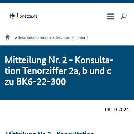
Beschlusskammern
Beschlusskammer 6
Mit­tei­lung Nr. 2 - Kon­sul­ta­
ti­on Te­nor­zif­fer 2a, b und c
zu BK6-22-300
08.10.2024