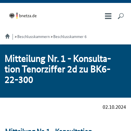
Beschlusskammern
Beschlusskammer 6
Mit­tei­lung Nr. 1 - Kon­sul­ta­
ti­on Te­nor­zif­fer 2d zu BK6-
22-300
02.10.2024