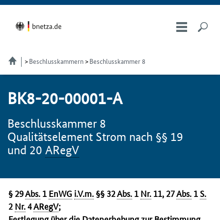
Beschlusskammern
Beschlusskammer 8
BK8-20-00001-A
Beschlusskammer 8
Qualitätselement Strom nach §§ 19
und 20
ARegV
§ 29
Abs.
1
EnWG
i.V.m.
§§ 32
Abs.
1
Nr.
11, 27
Abs.
1
S.
2
Nr.
4
ARegV
;
Festlegung über die Datenerhebung zur Bestimmung