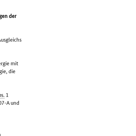
gen der
usgleichs
rgie mit
ie, die
s.
1
007-A und
n