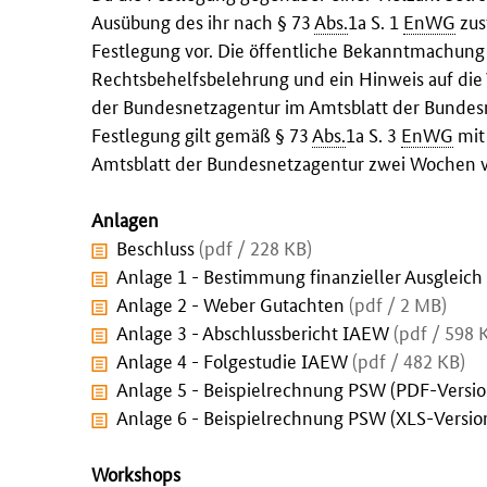
Ausübung des ihr nach § 73
Abs.
1a S. 1
EnWG
zus
Festlegung vor. Die öffentliche Bekanntmachung 
Rechtsbehelfsbelehrung und ein Hinweis auf die 
der Bundesnetzagentur im Amtsblatt der Bunde
Festlegung gilt gemäß § 73
Abs.
1a S. 3
EnWG
mit
Amtsblatt der Bundesnetzagentur zwei Wochen ve
Anlagen
Beschluss
(pdf / 228 KB)
Anlage 1 - Bestimmung finanzieller Ausgleic
Anlage 2 - Weber Gutachten
(pdf / 2 MB)
Anlage 3 - Abschlussbericht IAEW
(pdf / 598 
Anlage 4 - Folgestudie IAEW
(pdf / 482 KB)
Anlage 5 - Beispielrechnung PSW (PDF-Versi
Anlage 6 - Beispielrechnung PSW (XLS-Versio
Workshops