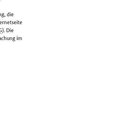
g, die
ernetseite
G
). Die
machung im