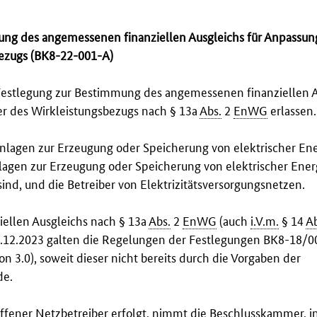
ung des angemessenen finanziellen Ausgleichs für Anpassun
bezugs (BK8-22-001-A)
Festlegung zur Bestimmung des angemessenen finanziellen A
r des Wirkleistungsbezugs nach § 13a
Abs.
2
EnWG
erlassen.
 Anlagen zur Erzeugung oder Speicherung von elektrischer Ene
lagen zur Erzeugung oder Speicherung von elektrischer Energ
sind, und die Betreiber von Elektrizitätsversorgungsnetzen.
iellen Ausgleichs nach § 13a
Abs.
2
EnWG
(auch
i.V.m.
§ 14
Ab
 31.12.2023 galten die Regelungen der Festlegungen BK8-18/
 3.0), soweit dieser nicht bereits durch die Vorgaben der
de.
offener Netzbetreiber erfolgt, nimmt die Beschlusskammer, i