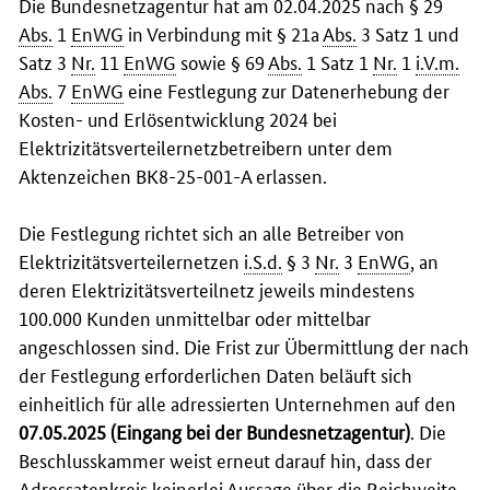
Die Bundesnetzagentur hat am 02.04.2025 nach § 29
Abs.
1
EnWG
in Verbindung mit § 21a
Abs.
3 Satz 1 und
Satz 3
Nr.
11
EnWG
sowie § 69
Abs.
1 Satz 1
Nr.
1
i.V.m.
Abs.
7
EnWG
eine Festlegung zur Datenerhebung der
Kosten- und Erlösentwicklung 2024 bei
Elektrizitätsverteilernetzbetreibern unter dem
Aktenzeichen BK8-25-001-A erlassen.
Die Festlegung richtet sich an alle Betreiber von
Elektrizitätsverteilernetzen
i.S.d.
§ 3
Nr.
3
EnWG
, an
deren Elektrizitätsverteilnetz jeweils mindestens
100.000 Kunden unmittelbar oder mittelbar
angeschlossen sind. Die Frist zur Übermittlung der nach
der Festlegung erforderlichen Daten beläuft sich
einheitlich für alle adressierten Unternehmen auf den
07.05.2025 (Eingang bei der Bundesnetzagentur)
. Die
Beschlusskammer weist erneut darauf hin, dass der
Adressatenkreis keinerlei Aussage über die Reichweite