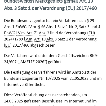
bundesweiten Marktgebiets gemäß
Art.
10
Abs.
3 Satz 1 der Verordnung (
EU
) 2017/460
Die Bundesnetzagentur hat ein Verfahren nach § 29
Abs.
1
EnWG
i.V.m.
§ 56
Abs.
1 Satz 1
Nr.
2, Satz 3 und 4
EnWG
i.V.m.
Art.
71
Abs.
2 lit. d der Verordnung (
EU
)
2024/1789
i.V.m.
Art.
10
Abs.
3 Satz 1 der Verordnung
(
EU
) 2017/460 abgeschlossen.
Das Verfahren wird unter dem Geschäftszeichen BK9-
24/607 („AMELIE 2026“) geführt.
Die Festlegung des Verfahrens wird im Amtsblatt der
Bundesnetzagentur
Nr.
10/2025 vom 21.05.2025 und im
Internet veröffentlicht.
Diese Veröffentlichung des nachstehenden, am
14.05.2025 gefassten Beschlusses im Internet und im