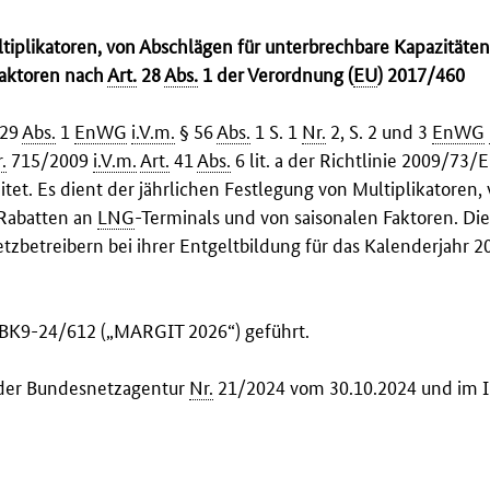
tiplikatoren, von Abschlägen für unterbrechbare Kapazitäten
Faktoren nach
Art.
28
Abs.
1 der Verordnung (
EU
) 2017/460
 29
Abs.
1
EnWG
i.V.m.
§ 56
Abs.
1 S. 1
Nr.
2, S. 2 und 3
EnWG
.
715/2009
i.V.m.
Art.
41
Abs.
6 lit. a der Richtlinie 2009/73
tet. Es dient der jährlichen Festlegung von Multiplikatoren,
 Rabatten an
LNG
-Terminals und von saisonalen Faktoren. Di
betreibern bei ihrer Entgeltbildung für das Kalenderjahr 2
 BK9-24/612 („MARGIT 2026“) geführt.
t der Bundesnetzagentur
Nr.
21/2024 vom 30.10.2024 und im I