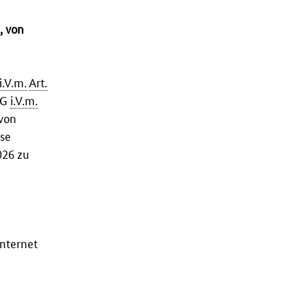
, von
i.V.m.
Art.
/EG
i.V.m.
 von
ese
026 zu
nternet