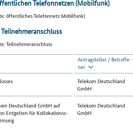
öffentlichen Telefonnetzen (Mobilfunk)
ste: öffentliches Telefonnetz Mobilfunk)
m Teilnehmeranschluss
ste: Teilnehmeranschluss
An­trag­stel­ler / Be­trof­fe­
ner
lus­ses
Te­le­kom Deutsch­land
GmbH
e­kom Deutsch­land GmbH auf
Te­le­kom Deutsch­land
 Ent­gel­ten für Kol­lo­ka­ti­onss­
GmbH
r­mung