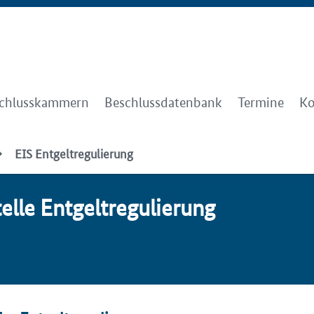
chlusskammern
Beschlussdatenbank
Termine
Ko
EIS Entgeltregulierung
le Ent­gelt­re­gu­lie­rung