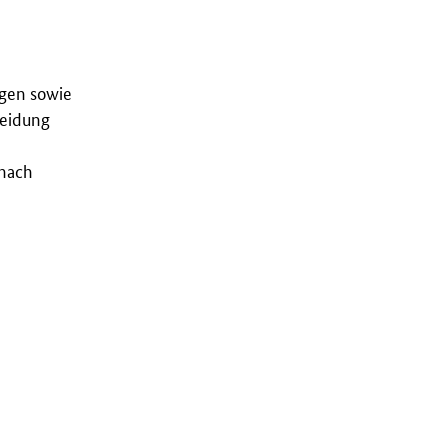
ngen sowie
heidung
nach