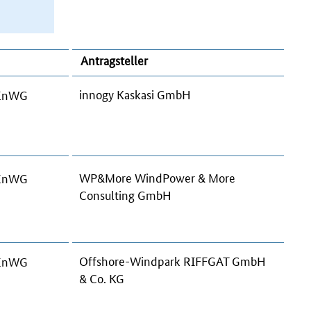
Antragsteller
innogy Kaskasi GmbH
9 EnWG
WP&More WindPower & More
9 EnWG
Consulting GmbH
Offshore-Windpark RIFFGAT GmbH
9 EnWG
& Co. KG