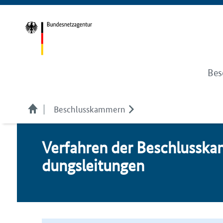
Bes
Beschlusskammern
Ver­fah­ren der Be­schluss­ka
dungs­lei­tun­gen