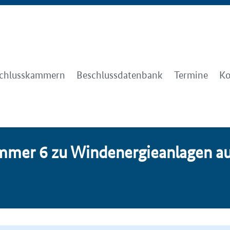
chlusskammern
Beschlussdatenbank
Termine
Ko
m­mer 6 zu Win­d­ener­gie­an­la­gen 