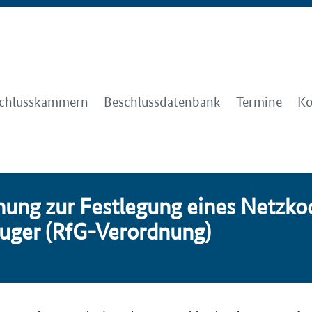
chlusskammern
Beschlussdatenbank
Termine
Ko
ung zur Fest­le­gung ei­nes Netz­ko­
u­ger (RfG-Ver­ord­nung)