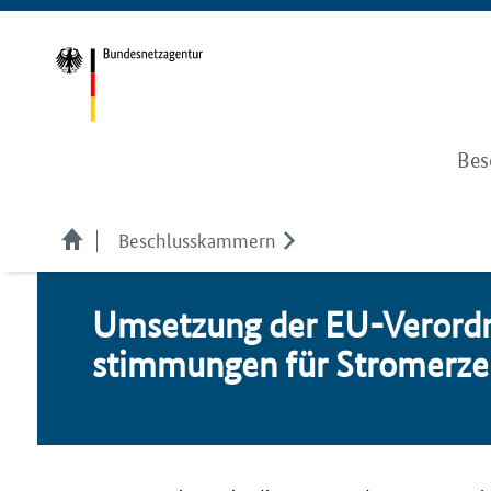
Bes
Beschlusskammern
Um­set­zung der EU-Ver­ord­n
stim­mun­gen für Stromer­ze