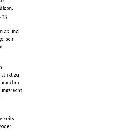
se
digen.
ung
en ab und
e, sein
n.
en
strikt zu
rbraucher
gungsrecht
r
erseits
/oder