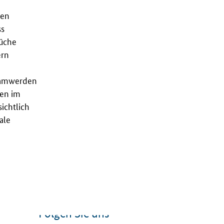
den
ss
rüche
ern
ksamwerden
den im
ichtlich
ale
Folgen Sie uns