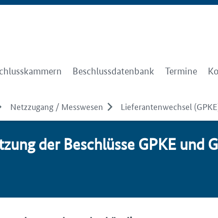
chlusskammern
Beschlussdatenbank
Termine
Ko
Netzzugang / Messwesen
Lieferantenwechsel (GPKE
et­zung der Be­schlüs­se GPKE und G