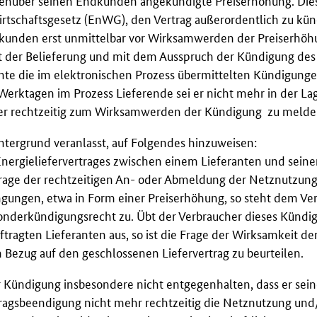
genüber seinen Endkunden angekündigte Preiserhöhung. Die
irtschaftsgesetz (EnWG), den Vertrag außerordentlich zu kün
kunden erst unmittelbar vor Wirksamwerden der Preiserhöh
t der Belieferung und mit dem Ausspruch der Kündigung des
ehnte die im elektronischen Prozess übermittelten Kündigung
Werktagen im Prozess Lieferende sei er nicht mehr in der Lag
ber rechtzeitig zum Wirksamwerden der Kündigung zu melde
tergrund veranlasst, auf Folgendes hinzuweisen:
 Energieliefervertrages zwischen einem Lieferanten und sein
rage der rechtzeitigen An- oder Abmeldung der Netznutzung 
ingungen, etwa in Form einer Preiserhöhung, so steht dem Ve
Sonderkündigungsrecht zu. Übt der Verbraucher dieses Kündi
ftragten Lieferanten aus, so ist die Frage der Wirksamkeit de
 Bezug auf den geschlossenen Liefervertrag zu beurteilen.
r Kündigung insbesondere nicht entgegenhalten, dass er sein
ragsbeendigung nicht mehr rechtzeitig die Netznutzung und