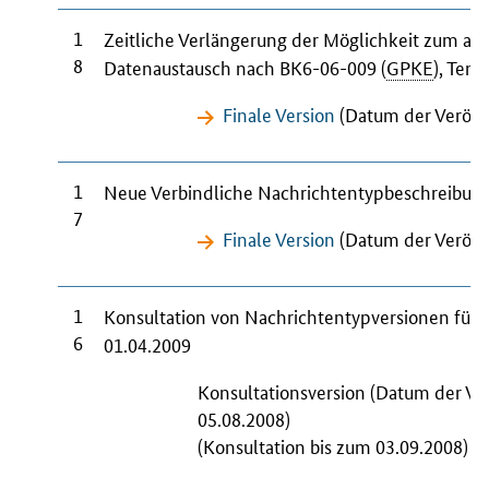
1
Zeitliche Verlängerung der Möglichkeit zum a
8
Datenaustausch nach BK6-06-009 (
GPKE
), Teno
Finale Version
(Datum der Veröffe
1
Neue Verbindliche Nachrichtentypbeschreibung
7
Finale Version
(Datum der Veröffe
1
Konsultation von Nachrichtentypversionen für
6
01.04.2009
Konsultationsversion (Datum der Ve
05.08.2008)
(Konsultation bis zum 03.09.2008)