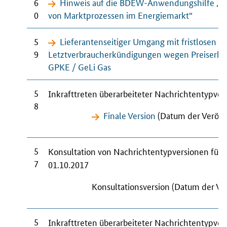
6
Hinweis auf die BDEW-Anwendungshilfe „St
0
von Marktprozessen im Energiemarkt“
5
Lieferantenseitiger Umgang mit fristlosen
9
Letztverbraucherkündigungen wegen Preiserh
GPKE / GeLi Gas
5
Inkrafttreten überarbeiteter Nachrichtentypve
8
Finale Version
(Datum der Veröffe
5
Konsultation von Nachrichtentypversionen für
7
01.10.2017
Konsultationsversion (Datum der Ve
5
Inkrafttreten überarbeiteter Nachrichtentypve