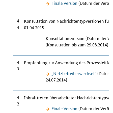
Finale Version
(Datum der Veröffe
4
Konsultation von Nachrichtentypversionen für
4
01.04.2015
Konsultationsversion (Datum der Ve
(Konsultation bis zum 29.08.2014)
4
Empfehlung zur Anwendung des Prozessleitfad
3
„Netzbetreiberwechsel“
(Datum d
24.07.2014)
4
Inkrafttreten überarbeiteter Nachrichtentypve
2
Finale Version
(Datum der Veröffe