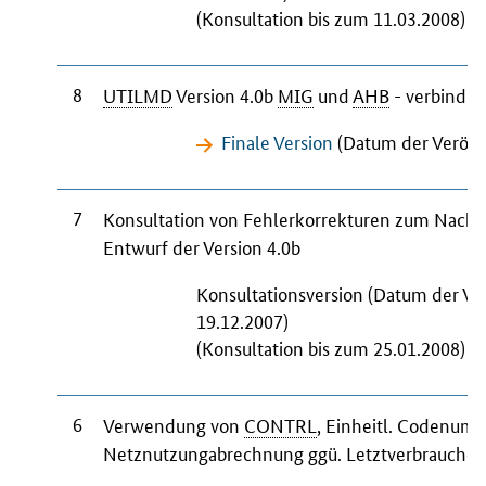
(Konsultation bis zum 11.03.2008)
8
UTILMD
Version 4.0b
MIG
und
AHB
- verbindli
Finale Version
(Datum der Veröffe
7
Konsultation von Fehlerkorrekturen zum Nachr
Entwurf der Version 4.0b
Konsultationsversion (Datum der Ve
19.12.2007)
(Konsultation bis zum 25.01.2008)
6
Verwendung von
CONTRL
, Einheitl. Codenumm
Netznutzungabrechnung ggü. Letztverbraucher