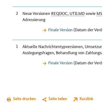
2
Neue Versionen
REQDOC
,
UTILMD
sowie
MSC
Adressierung
Finale Version
(Datum der Veröffe
1
Aktuelle Nachrichtentypversionen, Umsetzung
Auslegungsfragen, Behandlung von Zahlungsa
Finale Version
(Datum der Veröffe
Seite drucken
Seite teilen
Kurzlink