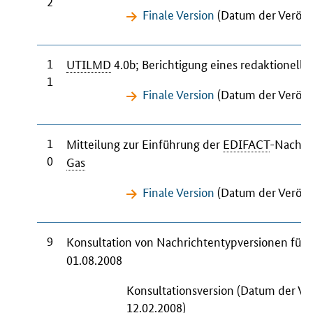
2
Finale Version
(Datum der Veröffe
1
UTILMD
4.0b; Berichtigung eines redaktionelle
1
Finale Version
(Datum der Veröffe
1
Mitteilung zur Einführung der
EDIFACT
-Nachri
0
Gas
Finale Version
(Datum der Veröffe
9
Konsultation von Nachrichtentypversionen für
01.08.2008
Konsultationsversion (Datum der Ve
12.02.2008)