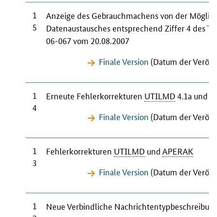
1
Anzeige des Gebrauchmachens von der Möglic
5
Datenaustausches entsprechend Ziffer 4 des Te
06-067 vom 20.08.2007
Finale Version
(Datum der Veröffe
1
Erneute Fehlerkorrekturen
UTILMD
4.1a und
A
4
Finale Version
(Datum der Veröffe
1
Fehlerkorrekturen
UTILMD
und
APERAK
3
Finale Version
(Datum der Veröffe
1
Neue Verbindliche Nachrichtentypbeschreibung