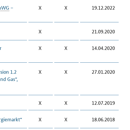
nWG
–
X
X
19.12.2022
X
21.09.2020
r
X
X
14.04.2020
sion 1.2
X
X
27.01.2020
nd Gas“,
X
X
12.07.2019
rgiemarkt“
X
X
18.06.2018