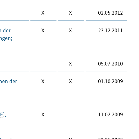
X
X
02.05.2012
n der
X
X
23.12.2011
ungen;
X
05.07.2010
men der
X
X
01.10.2009
E
),
X
11.02.2009