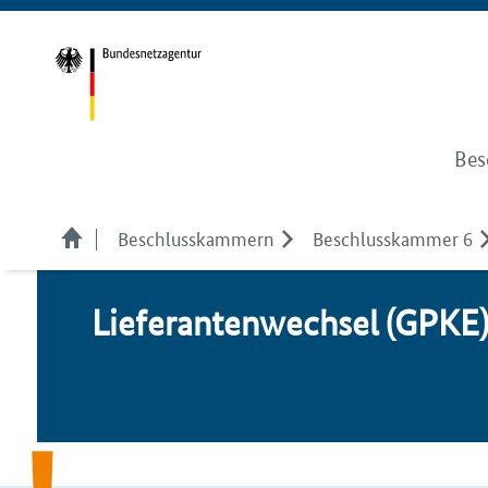
Bes
Beschlusskammern
Beschlusskammer 6
Lie­fe­ran­ten­wech­sel (GPKE