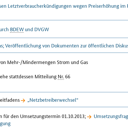
tlosen Letztverbraucherkündigungen wegen Preiserhöhung i
durch
BDEW
und DVGW
as; Veröffentlichung von Dokumenten zur öffentlichen Disku
g von Mehr-/Mindermengen Strom und Gas
siehe stattdessen Mitteilung
Nr.
66
eitfadens
„Netzbetreiberwechsel“
en für den Umsetzungstermin 01.10.2013;
Umsetzungsfrag
rgung