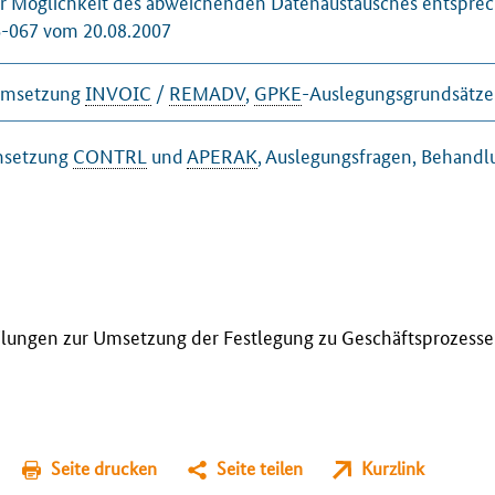
r Möglichkeit des abweichenden Datenaustausches entspre
06-067 vom 20.08.2007
Umsetzung
INVOIC
/
REMADV
,
GPKE
-Auslegungsgrundsätze
Umsetzung
CONTRL
und
APERAK
, Auslegungsfragen, Behandl
ilungen zur Umsetzung der Festlegung zu Geschäftsprozess
Seite drucken
Seite teilen
Kurzlink