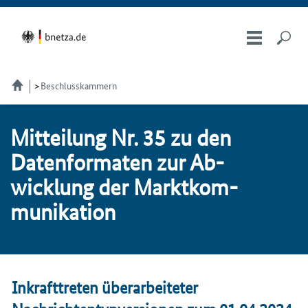
Beschlusskammern
Mit­tei­lung Nr. 35 zu den
Da­ten­for­ma­ten zur Ab­
wick­lung der Markt­kom­
mu­ni­ka­ti­on
Inkrafttreten überarbeiteter