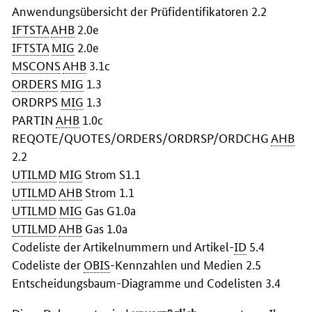
Anwendungsübersicht der Prüfidentifikatoren 2.2
IFTSTA
AHB
2.0e
IFTSTA
MIG
2.0e
MSCONS
AHB
3.1c
ORDERS
MIG
1.3
ORDRPS
MIG
1.3
PARTIN
AHB
1.0c
REQOTE/QUOTES/ORDERS/ORDRSP/ORDCHG
AHB
2.2
UTILMD
MIG
Strom S1.1
UTILMD
AHB
Strom 1.1
UTILMD
MIG
Gas G1.0a
UTILMD
AHB
Gas 1.0a
Codeliste der Artikelnummern und Artikel-
ID
5.4
Codeliste der
OBIS
-Kennzahlen und Medien 2.5
Entscheidungsbaum-Diagramme und Codelisten 3.4