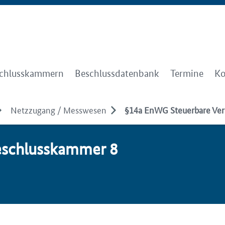
chlusskammern
Beschlussdatenbank
Termine
Ko
Netzzugang / Messwesen
§14a EnWG Steuerbare Ver
­schluss­kam­mer 8