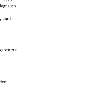
iegt auch
g durch
rgaben zur
nden