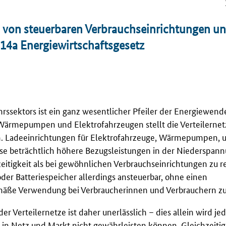
n von steuerbaren Verbrauchseinrichtungen u
14a Energiewirtschaftsgesetz
rssektors ist ein ganz wesentlicher Pfeiler der Energiewend
Wärmepumpen und Elektrofahrzeugen stellt die Verteilernet
en. Ladeeinrichtungen für Elektrofahrzeuge, Wärmepumpen, 
ise beträchtlich höhere Bezugsleistungen in der Niederspann
itigkeit als bei gewöhnlichen Verbrauchseinrichtungen zu re
er Batteriespeicher allerdings ansteuerbar, ohne einen
äße Verwendung bei Verbraucherinnen und Verbrauchern zu 
 Verteilernetze ist daher unerlässlich – dies allein wird je
 in Netz und Markt nicht gewährleisten können. Gleichzeitig 