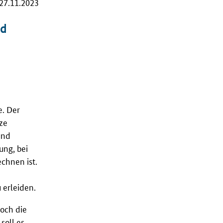
27.11.2023
nd
e. Der
ze
und
ung, bei
chnen ist.
erleiden.
doch die
soll es