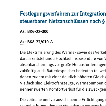
Festlegungsverfahren zur Integratio
steuerbaren Netzanschlüssen nach § 
Az.
: BK6-22-300
Az.
: BK8-22/010-A
Die Elektrifizierung des Wärme- sowie des Verkeh
daraus entstehende Hochlauf insbesondere von 
absehbar allerdings vor große Herausforderung
zukünftig auch Batteriespeicher bedeuten teilwe
denen zudem mit einer deutlich höheren Gleichze
Vielfach sind Elektrofahrzeuge, Wärmepumpen od
nennenswerten Komfortverlust für die zweckgem
Die zeitnahe und vorausschauende Ertüchtigung der
schnelle Integration der steuerbaren Verbraucher