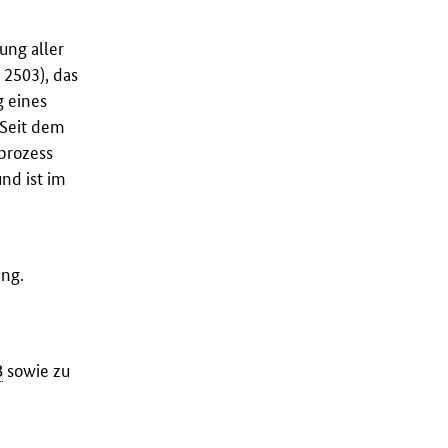
ung aller
2503), das
g eines
 Seit dem
prozess
nd ist im
ung.
B
sowie zu