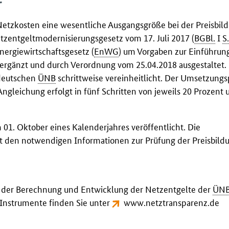
r
Netzkosten eine wesentliche Ausgangsgröße bei der Preisbild
etzentgeltmodernisierungsgesetz vom 17. Juli 2017 (
BGBl.
I
S.
Energiewirtschaftsgesetz (
EnWG
) um Vorgaben zur Einführun
ergänzt und durch Verordnung vom 25.04.2018 ausgestaltet.
 deutschen
ÜNB
schrittweise vereinheitlicht. Der Umsetzungs
ngleichung erfolgt in fünf Schritten von jeweils 20 Prozent u
1. Oktober eines Kalenderjahres veröffentlicht. Die
t den notwendigen Informationen zur Prüfung der Preisbild
, der Berechnung und Entwicklung der Netzentgelte der
ÜN
nstrumente finden Sie unter
www.netztransparenz.de