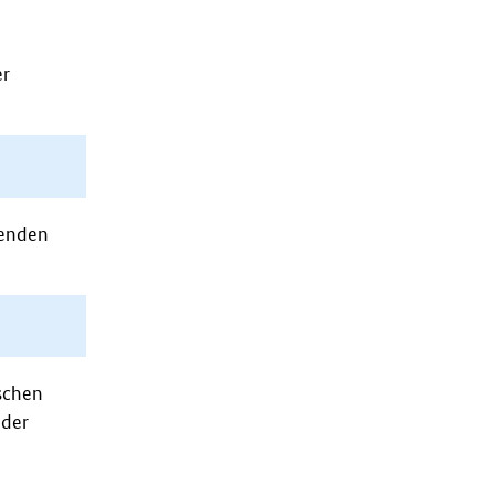
er
genden
ischen
 der