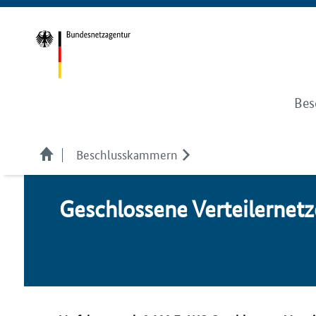
Bes
Beschlusskammern
Ge­schlos­se­ne Ver­tei­ler­net­