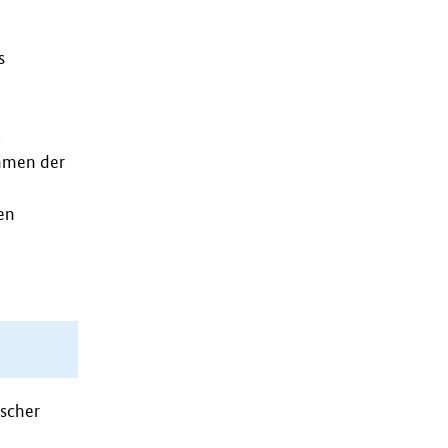
s
,
hmen der
en
ischer