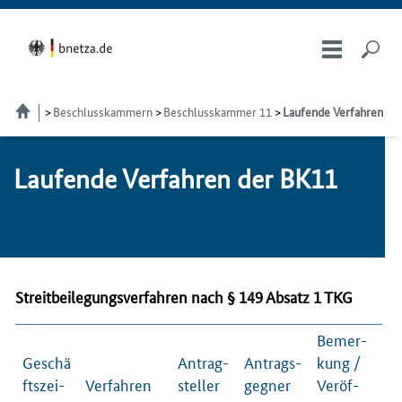
Beschlusskammern
Beschlusskammer 11
Laufende Verfahren
Laufende Verfahren der BK11
Streitbeilegungsverfahren nach § 149 Absatz 1 TKG
Be­mer­
Geschä
An­trag­
An­trags­
kung /
fts­zei­
Ver­fah­ren
stel­ler
geg­ner
Ver­öf­