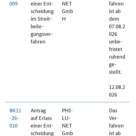
009
ei­ner Ent­
NET
fah­ren
schei­dung
Gmb
ist ab
im Streit­
H
dem
bei­le­
07.08.2
gungs­ver­
026
fah­ren
un­be­
fris­tet
ru­hend
ge­
stellt.
12.08.2
026
BK11
An­trag
PHI­
Das
-26-
auf Er­lass
LU­
Ver­
010
ei­ner Ent­
NET
fah­ren
schei­dung
Gmb
ist ab