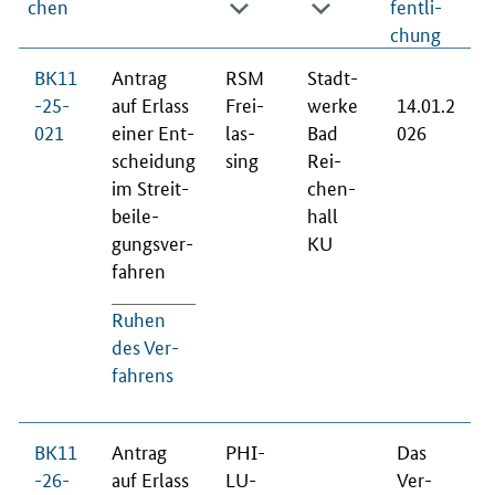
chen
fent­li­
chung
BK11
An­trag
RSM
Stadt­
-25-
auf Er­lass
Frei­
wer­ke
14.01.2
021
ei­ner Ent­
las­
Bad
026
schei­dung
sing
Rei­
im Streit­
chen­
bei­le­
hall
gungs­ver­
KU
fah­ren
Ru­hen
des Ver­
fah­rens
BK11
An­trag
PHI­
Das
-26-
auf Er­lass
LU­
Ver­