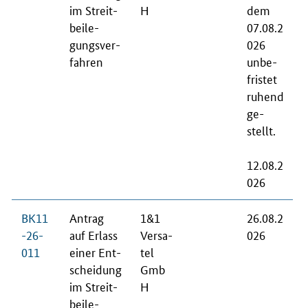
im Streit­
H
dem
bei­le­
07.08.2
gungs­ver­
026
fah­ren
un­be­
fris­tet
ru­hend
ge­
stellt.
12.08.2
026
BK11
An­trag
1&1
26.08.2
-26-
auf Er­lass
Ver­sa­
026
011
ei­ner Ent­
tel
schei­dung
Gmb
im Streit­
H
bei­le­