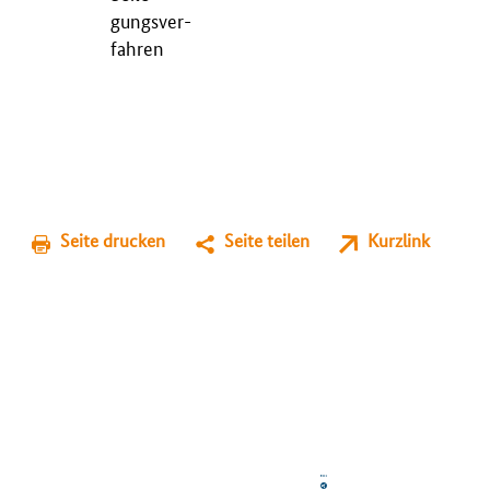
gungs­ver­
fah­ren
Seite drucken
Seite teilen
Kurzlink