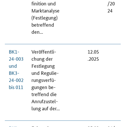
fi­ni­ti­on und
/20
Markt­ana­ly­se
24
(Fest­le­gung)
be­tref­fend
den...
BK1-
Ver­öf­fent­li­
12.05
24-003
chung der
.2025
und
Fest­le­gung
BK3-
und Re­gu­lie­
24-002
rungs­ver­fü­
bis 011
gun­gen be­
tref­fend die
An­ruf­zu­stel­
lung auf der...