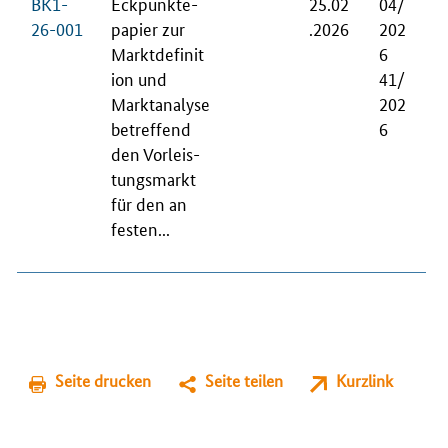
BK1-
Eck­punk­te­
25.02
04/
26-001
pa­pier zur
.2026
202
Markt­de­fi­ni­t
6
i­on und
41/
Markt­ana­ly­se
202
be­tref­fend
6
den Vor­leis­
tungs­markt
für den an
fes­ten...
Seite drucken
Seite teilen
Kurzlink