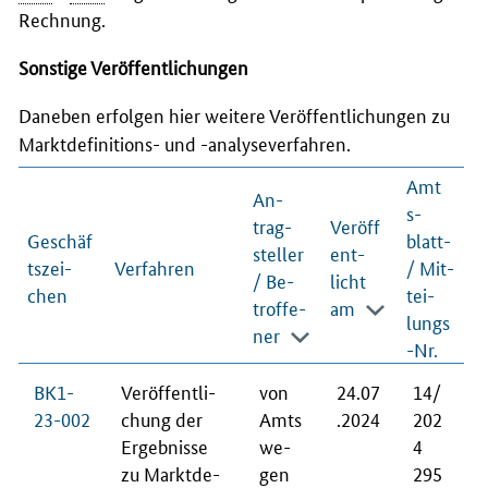
Rechnung.
Sonstige Veröffentlichungen
Daneben erfolgen hier weitere Veröffentlichungen zu
Marktdefinitions- und -analyseverfahren.
Amt
An­
s­
trag­
Veröff
Geschäf
blatt-
stel­ler
ent­
ts­zei­
Verfahren
/ Mit­
/ Be­
licht
chen
tei­
trof­fe­
am
lungs
ner
-Nr.
BK1-
Ver­öf­fent­li­
von
24.07
14/
23-002
chung der
Amts
.2024
202
Er­geb­nis­se
we­
4
zu Markt­de­
gen
295