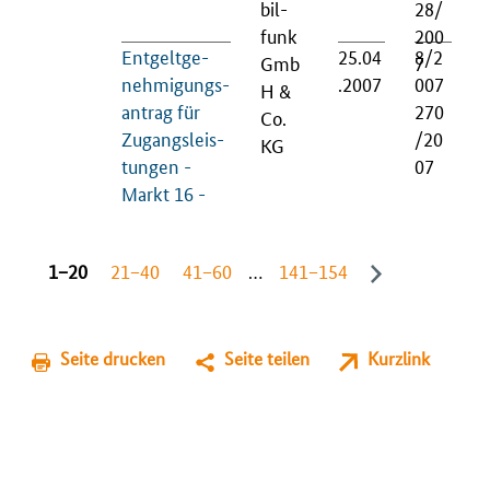
bil­
28/
funk
200
Ent­gelt­ge­
25.04
8/2
Gmb
7
neh­mi­gungs­
.2007
007
H &
an­trag für
270
Co.
Zu­gangs­leis­
/20
KG
tun­gen -
07
Markt 16 -
1−20
21−40
41−60
…
141−154
Seite drucken
Seite teilen
Kurzlink