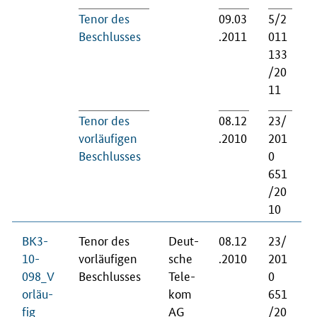
Te­nor des
09.03
5/2
Be­schlus­ses
.2011
011
133
/20
11
Te­nor des
08.12
23/
vor­läu­fi­gen
.2010
201
Be­schlus­ses
0
651
/20
10
BK3-
Te­nor des
Deut­
08.12
23/
10-
vor­läu­fi­gen
sche
.2010
201
098_V
Be­schlus­ses
Te­le­
0
or­läu­
kom
651
fig
AG
/20