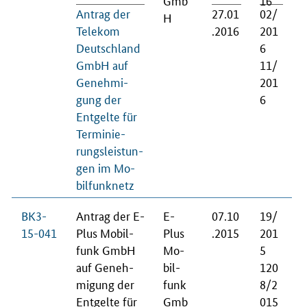
An­trag der
27.01
02/
H
Te­le­kom
.2016
201
Deutsch­land
6
GmbH auf
11/
Ge­neh­mi­
201
gung der
6
Ent­gel­te für
Ter­mi­nie­
rungs­leis­tun­
gen im Mo­
bil­fun­knetz
BK3-
An­trag der E-
E-
07.10
19/
15-041
Plus Mo­bil­
Plus
.2015
201
funk GmbH
Mo­
5
auf Ge­neh­
bil­
120
mi­gung der
funk
8/2
Ent­gel­te für
Gmb
015