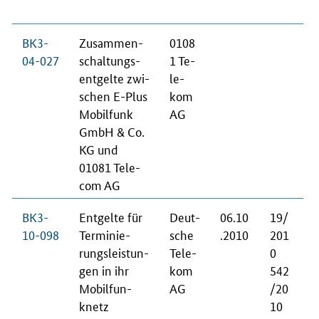
BK3-
Zu­sam­men­
0108
04-027
schal­tungs­
1 Te­
ent­gel­te zwi­
le­
schen E-Plus
kom
Mo­bil­funk
AG
GmbH & Co.
KG und
01081 Te­le­
com AG
BK3-
Ent­gel­te für
Deut­
06.10
19/
10-098
Ter­mi­nie­
sche
.2010
201
rungs­leis­tun­
Te­le­
0
gen in ihr
kom
542
Mo­bil­fun­
AG
/20
knetz
10