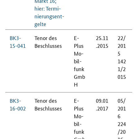
Markt 16;
hier: Ter­mi­
nie­rungs­ent­
gel­te
BK3-
Te­nor des
E-
25.11
22/
15-041
Be­schlus­ses
Plus
.2015
201
Mo­
5
bil­
142
funk
1/2
Gmb
015
H
BK3-
Te­nor des
E-
09.01
05/
16-002
Be­schlus­ses
Plus
.2017
201
Mo­
6
bil­
224
funk
/20
Gmb
16