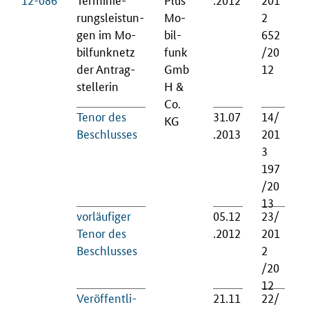
rungs­leis­tun­
Mo­
2
gen im Mo­
bil­
652
bil­fun­knetz
funk
/20
der An­trag­
Gmb
12
stel­le­rin
H &
Co.
Te­nor des
31.07
14/
KG
Be­schlus­ses
.2013
201
3
197
/20
13
vor­läu­fi­ger
05.12
23/
Te­nor des
.2012
201
Be­schlus­ses
2
/20
12
Ver­öf­fent­li­
21.11
22/