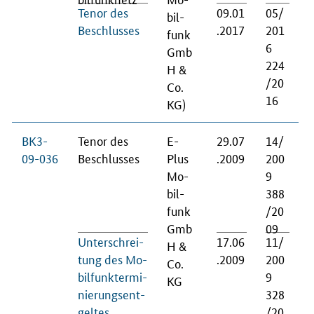
Te­nor des
09.01
05/
bil­
Be­schlus­ses
.2017
201
funk
6
Gmb
224
H &
/20
Co.
16
KG)
BK3-
Te­nor des
E-
29.07
14/
09-036
Be­schlus­ses
Plus
.2009
200
Mo­
9
bil­
388
funk
/20
Gmb
09
Un­ter­schrei­
17.06
11/
H &
tung des Mo­
.2009
200
Co.
bil­funk­ter­mi­
9
KG
nie­rungs­ent­
328
gel­tes
/20