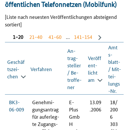
öffentlichen Telefonnetzen (Mobilfunk)
[Liste nach neuesten Veröffentlichungen absteigend
sortiert]
1−20
21−40
41−60
…
141−154
Amt
An­
s­
trag­
Veröff
Geschäf
blatt-
stel­ler
ent­
ts­zei­
Verfahren
/ Mit­
/ Be­
licht
chen
tei­
trof­fe­
am
lungs
ner
-Nr.
BK3-
Ge­neh­mi­
E-
13.09
18/
06-009
gungs­an­trag
Plus
.2006
200
für auf­er­leg­
Gmb
6
te Zu­gangs­
H
303