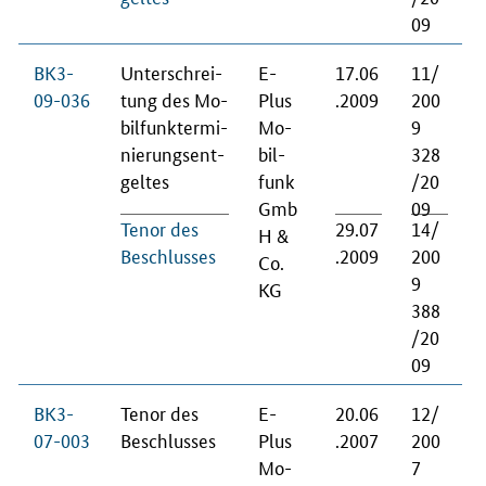
09
BK3-
Un­ter­schrei­
E-
17.06
11/
09-036
tung des Mo­
Plus
.2009
200
bil­funk­ter­mi­
Mo­
9
nie­rungs­ent­
bil­
328
gel­tes
funk
/20
Gmb
09
Te­nor des
29.07
14/
H &
Be­schlus­ses
.2009
200
Co.
9
KG
388
/20
09
BK3-
Te­nor des
E-
20.06
12/
07-003
Be­schlus­ses
Plus
.2007
200
Mo­
7