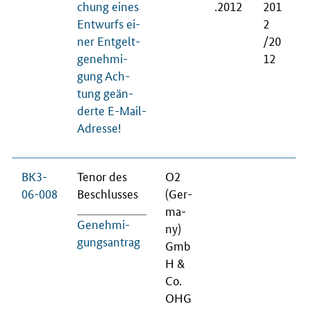
chung ei­nes
.2012
201
Ent­wurfs ei­
2
ner Ent­gelt­
/20
ge­neh­mi­
12
gung Ach­
tung ge­än­
der­te E-Mail-
Adres­se!
BK3-
Te­nor des
O2
06-008
Be­schlus­ses
(Ger­
ma­
Ge­neh­mi­
ny)
gungs­an­trag
Gmb
H &
Co.
OHG