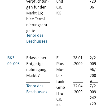
ver­pflich­tun­
und
/20
gen für den
Co.
06
Markt 16;
KG
hier: Ter­mi­
nie­rungs­ent­
gel­te
Te­nor des
Be­schlus­ses
BK3-
Er­lass ei­ner
E-
28.01
2/2
09-003
Ent­gelt­ge­
Plus
.2009
009
neh­mi­gung;
Mo­
96/
Markt 7
bil­
200
funk
9
Te­nor des
22.04
7/2
Gmb
Be­schlus­ses
.2009
009
H &
242
Co.
/20
KG