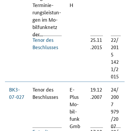
Ter­mi­nie­
H
rungs­leis­tun­
gen im Mo­
bil­fun­knetz
der...
Te­nor des
25.11
22/
Be­schlus­ses
.2015
201
5
142
1/2
015
BK3-
Te­nor des
E-
19.12
24/
07-027
Be­schlus­ses
Plus
.2007
200
Mo­
7
bil­
979
funk
/20
Gmb
07