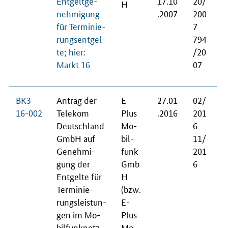
Ent­gelt­ge­
17.10
20/
H
neh­mi­gung
.2007
200
für Ter­mi­nie­
7
rungs­ent­gel­
794
te; hier:
/20
Markt 16
07
BK3-
An­trag der
E-
27.01
02/
16-002
Te­le­kom
Plus
.2016
201
Deutsch­land
Mo­
6
GmbH auf
bil­
11/
Ge­neh­mi­
funk
201
gung der
Gmb
6
Ent­gel­te für
H
Ter­mi­nie­
(bzw.
rungs­leis­tun­
E-
gen im Mo­
Plus
bil­fun­knetz
Mo­