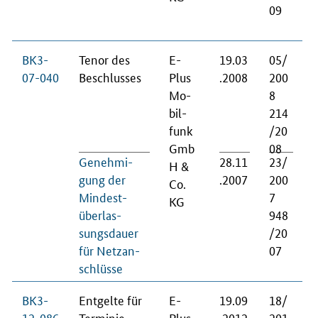
09
BK3-
Te­nor des
E-
19.03
05/
07-040
Be­schlus­ses
Plus
.2008
200
Mo­
8
bil­
214
funk
/20
Gmb
08
Ge­neh­mi­
28.11
23/
H &
gung der
.2007
200
Co.
Min­de­st­
7
KG
über­las­
948
sungs­dau­er
/20
für Netz­an­
07
schlüs­se
BK3-
Ent­gel­te für
E-
19.09
18/
12-086
Ter­mi­nie­
Plus
.2012
201