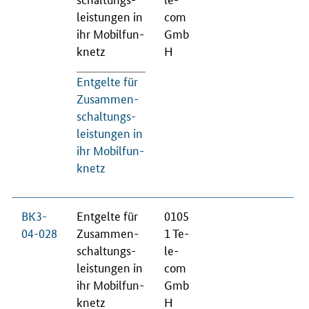
leis­tun­gen in
com
ihr Mo­bil­fun­
Gmb
knetz
H
Ent­gel­te für
Zu­sam­men­
schal­tungs­
leis­tun­gen in
ihr Mo­bil­fun­
knetz
BK3-
Ent­gel­te für
0105
04-028
Zu­sam­men­
1 Te­
schal­tungs­
le­
leis­tun­gen in
com
ihr Mo­bil­fun­
Gmb
knetz
H