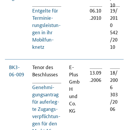
10
Ent­gel­te für
06.10
19/
Ter­mi­nie­
.2010
201
rungs­leis­tun­
0
gen in ihr
542
Mo­bil­fun­
/20
knetz
10
BK3-
Te­nor des
E-
13.09
18/
06-009
Be­schlus­ses
Plus
.2006
200
Gmb
Ge­neh­mi­
6
H
gungs­an­trag
303
und
für auf­er­leg­
/20
Co.
te Zu­gangs­
06
KG
ver­pflich­tun­
gen für den