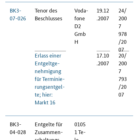
BK3-
Te­nor des
Vo­da­
19.12
24/
07-026
Be­schlus­ses
fo­ne
.2007
200
D2
7
Gmb
978
H
/20
07
Er­lass ei­ner
17.10
20/
Ent­gelt­ge­
.2007
200
neh­mi­gung
7
für Ter­mi­nie­
793
rungs­ent­gel­
/20
te; hier:
07
Markt 16
BK3-
Ent­gel­te für
0105
04-028
Zu­sam­men­
1 Te­
schal­tungs­
le­