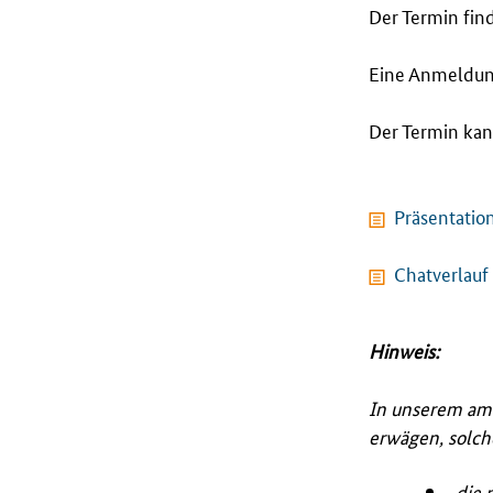
Der Termin find
Eine Anmeldung
Der Termin ka
Präsentatio
Chatverlauf
Hinweis:
In unserem am 
erwägen, solche
„die 