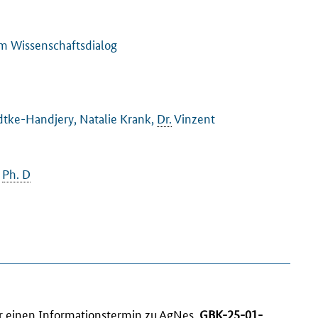
m Wissenschaftsdialog
dtke-Handjery, Natalie Krank,
Dr.
Vinzent
,
Ph. D
hr einen Informationstermin zu
AgNes
,
GBK-25-01-