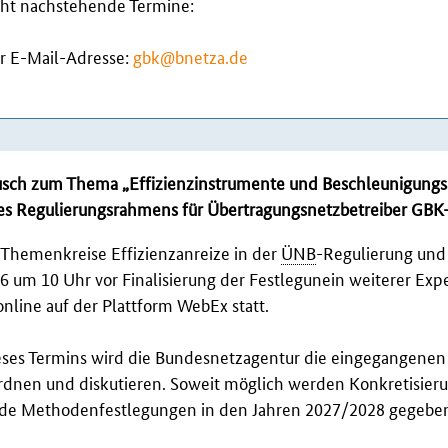
cht nachstehende Termine:
er E-Mail-Adresse:
gbk@bnetza.de
sch zum Thema „Effizienzinstrumente und Beschleunigungs
es Regulierungsrahmens für Übertragungsnetzbetreiber GB
Themenkreise Effizienzanreize in der
ÜNB
-Regulierung und
 um 10 Uhr vor Finalisierung der Festlegunein weiterer Exper
online auf der Plattform WebEx statt.
es Termins wird die Bundesnetzagentur die eingegangenen
rdnen und diskutieren. Soweit möglich werden Konkretisie
nde Methodenfestlegungen in den Jahren 2027/2028 gegebe