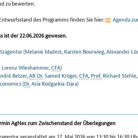
nd zu bewerten.
Entwurfsstand des Programms finden Sie hier:
Agenda zu
 ist der 22.06.2026 gewesen.
tzagentur (Melanie Madest, Karsten Bourwieg, Alexander Lü
.
Lorenz Wieshammer,
CFA
)
ndré Betzer,
AR
Dr.
Samed Krüger,
CFA
,
Prof.
Richard Stehle
economics (
Dr.
Aria Rodgarkia-Dara)
ermin AgNes zum Zwischenstand der Überlegungen
agentur veranstaltet am 27. Mai 2026 von 13:30 bis 16:30 U