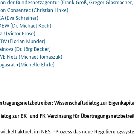
tion der Bundesnetzagentur (Frank Groß, Gregor Glasmacher,
ion Consentec (Christian Linke)
EA (Eva Schreiner)
DEW (Dr. Michael Koch)
U (Victor Fröse)
ZBV (Florian Munder)
inova (Dr. Jörg Becker)
WE Netz (Michael Tomaszuk)
ogasrat +(Michelle Ehrle)
rtragungsnetzbetreiber: Wissenschaftsdialog zur Eigenkapit
ialog zur
EK
- und
FK
-Verzinsung für Übertragungsnetzbetrei
wickelt aktuell im
NEST
-Prozess das neue Regulierungssyste