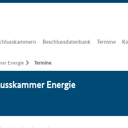
chlusskammern
Beschlussdatenbank
Termine
Ko
er Energie
Termine
luss­kam­mer Ener­gie