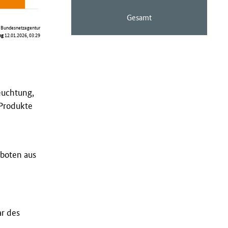
Gesamt
:
Bundesnetzagentur
ng
12.01.2026, 03:29
euchtung,
 Produkte
eboten aus
ar des