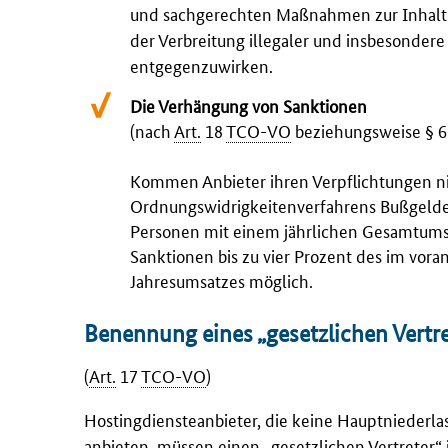
und sachgerechten Maßnahmen zur Inhalt
der Verbreitung illegaler und insbesondere 
entgegenzuwirken.
Die Verhängung von Sanktionen
(nach
Art.
18
TCO-VO
beziehungsweise § 
Kommen Anbieter ihren Verpflichtungen n
Ordnungswidrigkeitenverfahrens Bußgelder 
Personen mit einem jährlichen Gesamtumsa
Sanktionen bis zu vier Prozent des im vor
Jahresumsatzes möglich.
Benennung eines „gesetzlichen Vertre
(
Art.
17
TCO-VO
)
Hosting
diensteanbieter, die keine Hauptniederla
anbieten, müssen einen „gesetzlichen Vertreter“ 