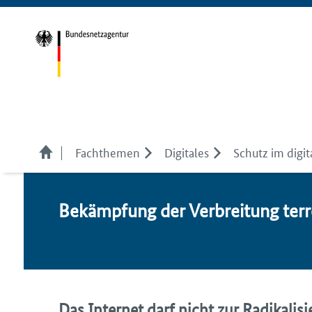
Fachthemen
Digitales
Schutz im digi
Be­kämp­fung der Ver­brei­tung ter­ro­r
Das Internet darf nicht zur Radikali