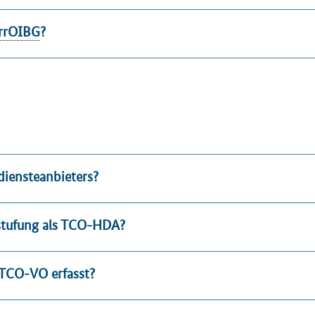
rrOIBG
?
gdiensteanbieters?
nstufung als TCO-HDA?
 TCO-VO erfasst?