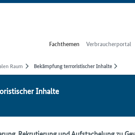
Fachthemen
Verbraucherportal
talen Raum
Bekämpfung terroristischer Inhalte
is­ti­scher In­hal­te
sierung, Rekrutierung und Aufstachelung zu Ge