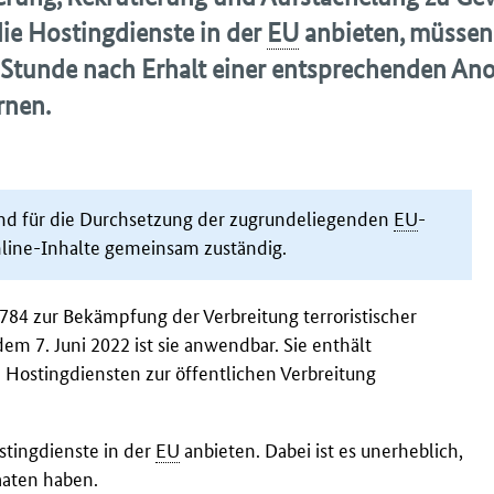
die
Hosting
dienste in der
EU
anbieten, müssen
 Stunde
nach Erhalt einer entsprechenden An
rnen.
nd für die Durchsetzung der zugrundeliegenden
EU
-
nline-Inhalte gemeinsam zuständig.
/784
zur Bekämpfung der Verbreitung terroristischer
 dem 7. Juni 2022 ist sie anwendbar. Sie enthält
n
Hosting
diensten zur öffentlichen Verbreitung
sting
dienste in der
EU
anbieten. Dabei ist es unerheblich,
aaten haben.