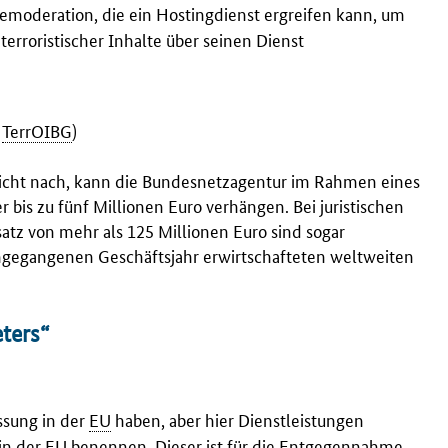
emoderation, die ein
Hosting
dienst ergreifen kann, um
terroristischer Inhalte über seinen Dienst
6
TerrOIBG
)
icht nach, kann die Bundesnetzagentur im Rahmen eines
bis zu fünf Millionen Euro verhängen. Bei juristischen
tz von mehr als 125 Millionen Euro sind sogar
angegangenen Geschäftsjahr erwirtschafteten weltweiten
ters“
ssung in der
EU
haben, aber hier Dienstleistungen
in der
EU
benennen. Dieser ist für die Entgegennahme,