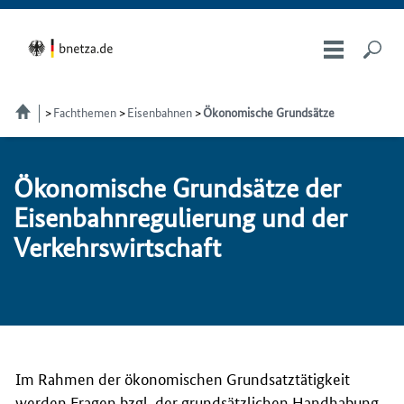
Fachthemen
Eisenbahnen
Ökonomische Grundsätze
Öko­no­mi­sche Grund­sät­ze der
Ei­sen­bahn­re­gu­lie­rung und der
Ver­kehrs­wirt­schaft
Im Rahmen der ökonomischen Grundsatztätigkeit
werden Fragen
bzgl.
der grundsätzlichen Handhabung