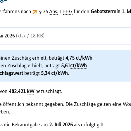
Verfahrens nach
§ 35
Abs.
1
EEG
für den
Gebotstermin 1. M
Mai 2026
(xlsx / 18 KB)
inen Zuschlag erhielt, beträgt
4,75
ct/kWh
.
nen Zuschlag erhielt, beträgt
5,61
ct/kWh
.
schlagswert
beträgt
5,34
ct/kWh
.
 von
482.421
kW
bezuschlagt.
e öffentlich bekannt gegeben. Die Zuschläge gelten eine W
eben.
ass die Bekanntgabe am
2. Juli 2026
als erfolgt gilt.