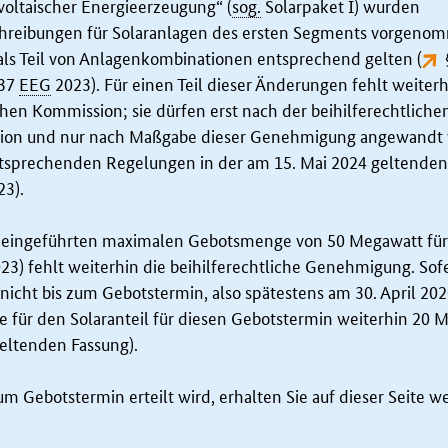
voltaischer Energieerzeugung“ (
sog.
Solarpaket I) wurden
chreibungen für Solaranlagen des ersten Segments vorgeno
als Teil von Anlagenkombinationen entsprechend gelten (
 37
EEG
2023
). Für einen Teil dieser Änderungen fehlt weiterh
en Kommission; sie dürfen erst nach der beihilferechtliche
ion und nur nach Maßgabe dieser Genehmigung angewandt
ntsprechenden Regelungen in der am 15. Mai 2024 geltenden
3).
I eingeführten maximalen Gebotsmenge von 50 Megawatt fü
23
) fehlt weiterhin die beihilferechtliche Genehmigung. Sof
nicht bis zum Gebotstermin, also spätestens am 30. April 202
e für den Solaranteil für diesen Gebotstermin weiterhin 20 
eltenden Fassung).
m Gebotstermin erteilt wird, erhalten Sie auf dieser Seite w