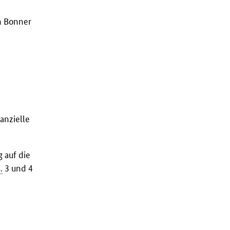
m Bonner
anzielle
 auf die
.
3 und 4