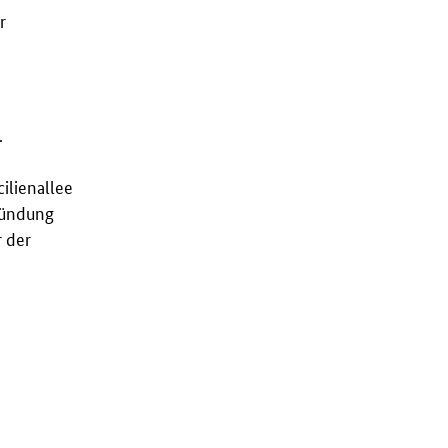
r
.
ilienallee
gründung
 der