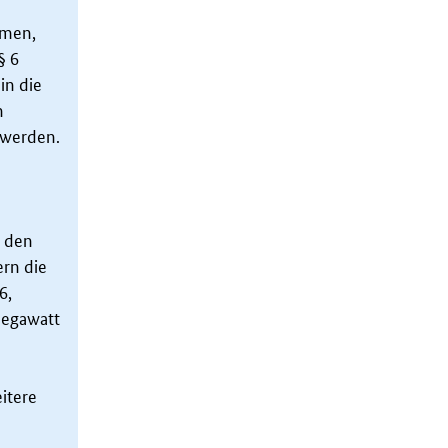
mmen,
§ 6
in die
n
 werden.
r den
ern die
6,
Megawatt
eitere