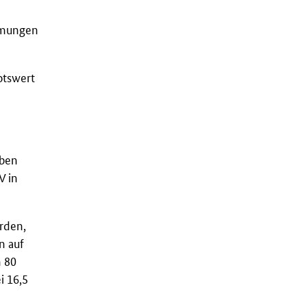
immungen
otswert
eben
V
in
rden,
n auf
n 80
i 16,5