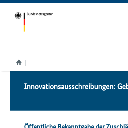
In­no­va­ti­ons­aus­schrei­bun­gen: G
Öffentliche Bekanntgabe der Zuschl